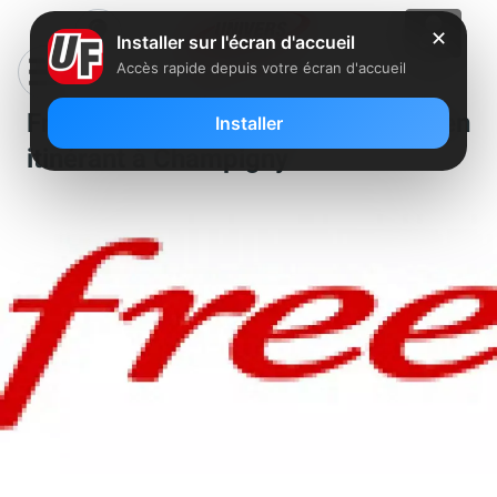
✕
Installer sur l'écran d'accueil
Accès rapide depuis votre écran d'accueil
Free recherche un technicien
Installer
itinérant à Champigny