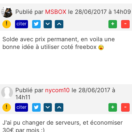
Publié
par
MSBOX
le 28/06/2017 à 14h09
!
+
-
citer
Solde avec prix permanent, en voila une
bonne idée à utiliser coté freebox
Publié
par
nycom10
le 28/06/2017 à
14h11
!
+
-
citer
J'ai pu changer de serveurs, et économiser
30€ par mois :)