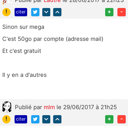
Publié
par
Lautre
le 28/06/2017 à 22h23
!
+
-
citer
Sinon sur mega
C'est 50go par compte (adresse mail)
Et c'est gratuit
Il y en a d'autres
Publié
par
mlm
le 29/06/2017 à 21h25
!
+
-
citer