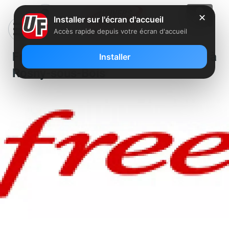
✕
Installer sur l'écran d'accueil
Accès rapide depuis votre écran d'accueil
Free recherche un conseiller à
Installer
Rosny-sous-Bois