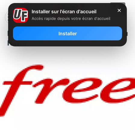
✕
Installer sur l'écran d'accueil
Accès rapide depuis votre écran d'accueil
Free recherche un conseiller au
Installer
Havre