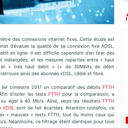
tre des connexions internet fixes. Cette étude est
rmet d’évaluer la qualité de sa connexion fixe ADSL,
bit en ligne. Il est difficile cependant d’en tirer des
t mélangées, et les mesures reparties entre « haut
 et « très haut débit » (+ de 30Mbits de débit
etrouve ainsi des abonnés xDSL, câble et fibre.
1er trimestre 2017 un comparatif des débits
FTTH
in d’isoler les tests
FTTH
pour la comparaison, a
 ou égal à 40 Mb/s. Ainsi, seuls les résultats
FTTH
u
VDSL
sont de fait écartées. Attention toutefois, ce
les « mauvais » tests FTTH, tout du moins ceux qui
b/s. Néanmoins, ce filtrage étant identique pour tous