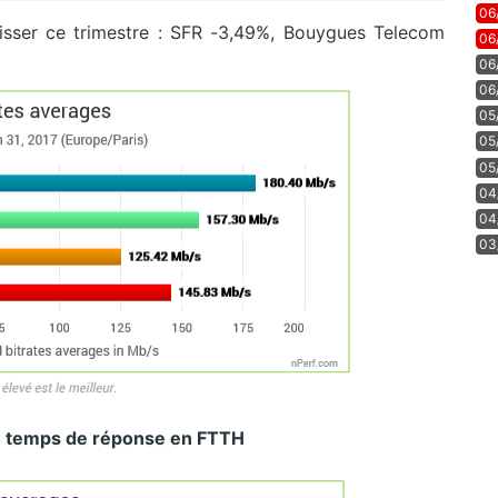
06
isser ce trimestre : SFR -3,49%, Bouygues Telecom
06
06
06
05
05
05
04
04
03
e temps de réponse en FTTH