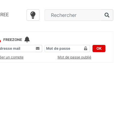
FREE
FREEZONE
OK
éer un compte
Mot de passe oublié