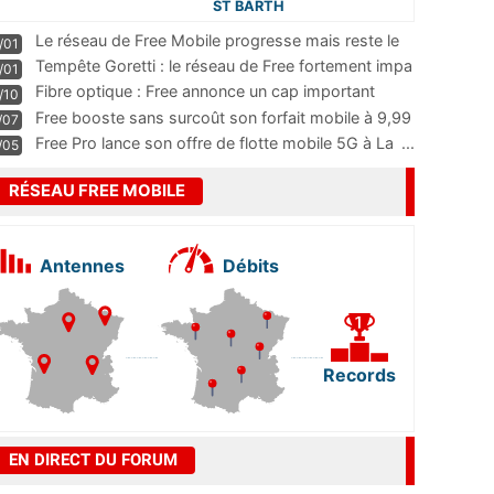
ST BARTH
Le réseau de Free Mobile progresse mais reste le
/01
m
...
Tempête Goretti : le réseau de Free fortement impa
/01
...
Fibre optique : Free annonce un cap important
/10
pass
...
Free booste sans surcoût son forfait mobile à 9,99
/07
...
Free Pro lance son offre de flotte mobile 5G à La
...
/05
RÉSEAU FREE MOBILE
Antennes
Débits
Records
EN DIRECT DU FORUM