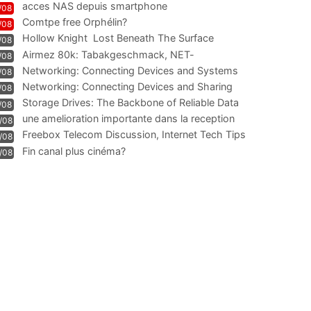
acces NAS depuis smartphone
/08
Comtpe free Orphélin?
/08
Hollow Knight  Lost Beneath The Surface
/08
Airmez 80k: Tabakgeschmack, NET-
/08
Technologie und Leistung im
Networking: Connecting Devices and Systems
/08
Networking: Connecting Devices and Sharing
/08
Information
Storage Drives: The Backbone of Reliable Data
/08
Management
une amelioration importante dans la reception
/08
WIFI
Freebox Telecom Discussion, Internet Tech Tips
/08
Communi
Fin canal plus cinéma?
/08