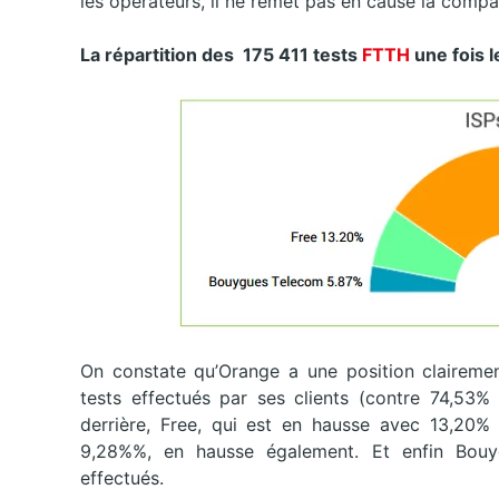
les opérateurs, il ne remet pas en cause la compa
La répartition des
175 411 tests
FTTH
une fois l
On constate qu’Orange a une position claireme
tests effectués par ses clients (contre 74,53% 
derrière, Free, qui est en hausse avec 13,20% 
9,28%%, en hausse également. Et enfin Bou
effectués.