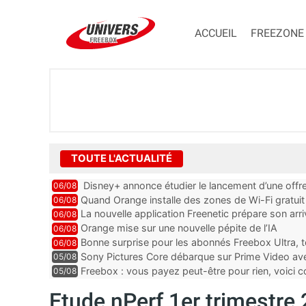
ACCUEIL
FREEZONE
TOUTE L'ACTUALITÉ
Disney+ annonce étudier le lancement d’une offre
06/08
Quand Orange installe des zones de Wi-Fi gratui
06/08
La nouvelle application Freenetic prépare son arr
06/08
abonnés Freebox, testez la
Orange mise sur une nouvelle pépite de l’IA
06/08
Bonne surprise pour les abonnés Freebox Ultra, t
06/08
inclus
Sony Pictures Core débarque sur Prime Video avec
05/08
Freebox : vous payez peut-être pour rien, voici
05/08
abonnements TV oubliés
Etude nPerf 1er trimestre 2