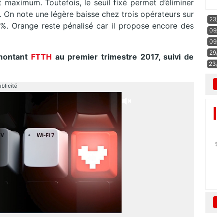
t maximum. Toutefois, le seuil fixé permet d’éliminer
. On note une légère baisse chez trois opérateurs sur
23
%. Orange reste pénalisé car il propose encore des
09
09
29
montant
FTTH
au premier trimestre 2017, suivi de
23
blicité