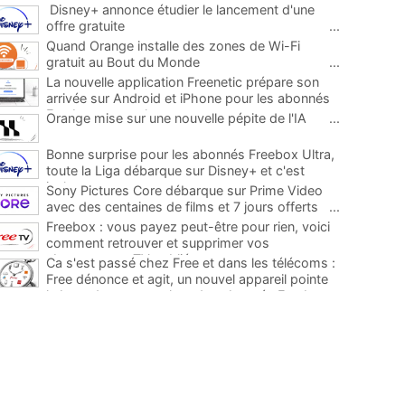
Disney+ annonce étudier le lancement d'une
offre gratuite
...
Quand Orange installe des zones de Wi-Fi
gratuit au Bout du Monde
...
La nouvelle application Freenetic prépare son
arrivée sur Android et iPhone pour les abonnés
Freebox, testez la
...
Orange mise sur une nouvelle pépite de l'IA
...
Bonne surprise pour les abonnés Freebox Ultra,
toute la Liga débarque sur Disney+ et c'est
inclus
...
Sony Pictures Core débarque sur Prime Video
avec des centaines de films et 7 jours offerts
...
Freebox : vous payez peut-être pour rien, voici
comment retrouver et supprimer vos
abonnements TV oubliés
...
Ca s'est passé chez Free et dans les télécoms :
Free dénonce et agit, un nouvel appareil pointe
le bout de son nez chez des abonnés Freebox...
...