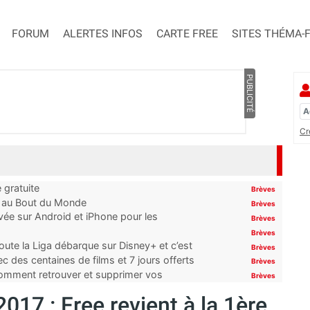
FORUM
ALERTES INFOS
CARTE FREE
SITES THÉMA-
PUBLICITÉ
Cr
 gratuite
Brèves
t au Bout du Monde
Brèves
ivée sur Android et iPhone pour les
Brèves
Brèves
oute la Liga débarque sur Disney+ et c’est
Brèves
 des centaines de films et 7 jours offerts
Brèves
 comment retrouver et supprimer vos
Brèves
017 : Free revient à la 1ère