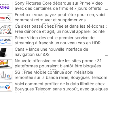
Sony Pictures Core débarque sur Prime Video
avec des centaines de films et 7 jours offerts
...
Freebox : vous payez peut-être pour rien, voici
comment retrouver et supprimer vos
abonnements TV oubliés
...
Ca s'est passé chez Free et dans les télécoms :
Free dénonce et agit, un nouvel appareil pointe
le bout de son nez chez des abonnés Freebox...
Prime Video devient le premier service de
...
streaming à franchir un nouveau cap en HDR
avec ce lancement
...
Canal+ lance une nouvelle interface de
navigation sur iOS
...
Nouvelle offensive contre les sites porno : 31
plateformes pourraient bientôt être bloquées
par Orange, Free, SFR et Bouygues
...
5G : Free Mobile continue son irrésistible
remontée sur la bande reine, Bouygues Telecom
plus que jamais sous pression
...
Voici comment profiter de la data illimitée chez
Bouygues Telecom sans surcoût, avec quelques
limites à connaître
...