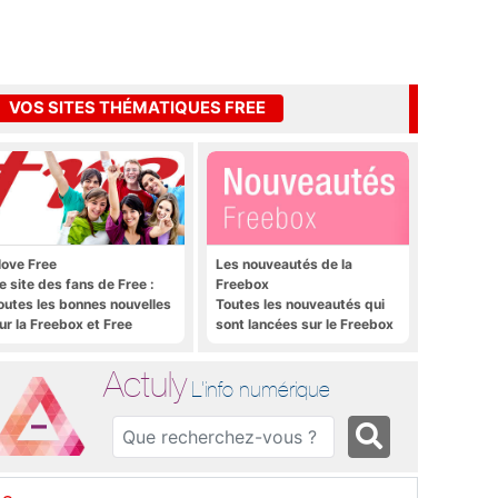
VOS SITES THÉMATIQUES FREE
 love Free
Les nouveautés de la
e site des fans de Free :
Freebox
outes les bonnes nouvelles
Toutes les nouveautés qui
ur la Freebox et Free
sont lancées sur le Freebox
obile, et rien que les
Révolution, Freebox Mini 4K
onnes nouvelles
et Freebox Crystal
Actuly
L'info numérique