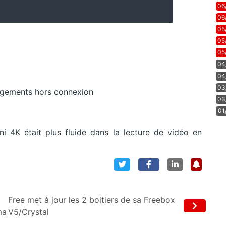
06
06
05
05
05
04
04
03
argements hors connexion
03
01
 4K était plus fluide dans la lecture de vidéo en
Free met à jour les 2 boitiers de sa Freebox
ma
V5/Crystal