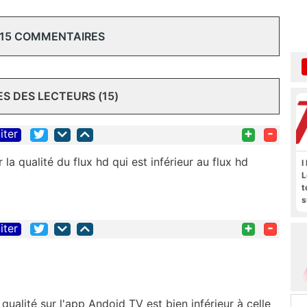
 15 COMMENTAIRES
 DES LECTEURS (15)
+
-
iter
a qualité du flux hd qui est inférieur au flux hd
I
L
t
s
M
+
-
b
iter
 qualité sur l'app Andoid TV est bien inférieur à celle