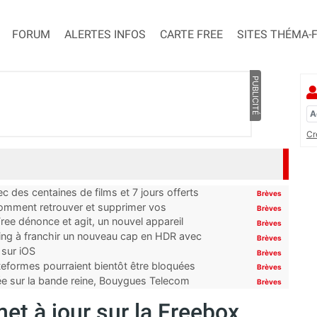
FORUM
ALERTES INFOS
CARTE FREE
SITES THÉMA-
PUBLICITÉ
Cr
 des centaines de films et 7 jours offerts
Brèves
 comment retrouver et supprimer vos
Brèves
ree dénonce et agit, un nouvel appareil
Brèves
ming à franchir un nouveau cap en HDR avec
Brèves
 sur iOS
Brèves
ateformes pourraient bientôt être bloquées
Brèves
tée sur la bande reine, Bouygues Telecom
Brèves
et à jour sur la Freebox