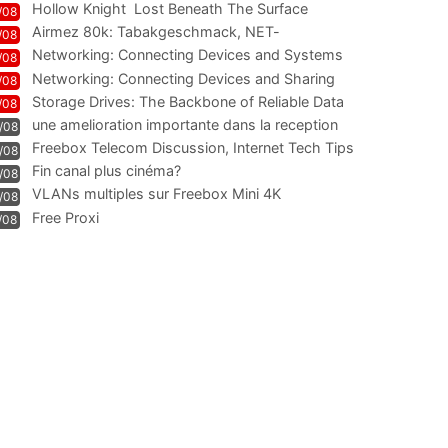
Hollow Knight  Lost Beneath The Surface
/08
Airmez 80k: Tabakgeschmack, NET-
/08
Technologie und Leistung im
Networking: Connecting Devices and Systems
/08
Networking: Connecting Devices and Sharing
/08
Information
Storage Drives: The Backbone of Reliable Data
/08
Management
une amelioration importante dans la reception
/08
WIFI
Freebox Telecom Discussion, Internet Tech Tips
/08
Communi
Fin canal plus cinéma?
/08
VLANs multiples sur Freebox Mini 4K
/08
Free Proxi
/08