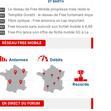
ST BARTH
Le réseau de Free Mobile progresse mais reste le
/01
m
...
Tempête Goretti : le réseau de Free fortement impa
/01
...
Fibre optique : Free annonce un cap important
/10
pass
...
Free booste sans surcoût son forfait mobile à 9,99
/07
...
Free Pro lance son offre de flotte mobile 5G à La
...
/05
RÉSEAU FREE MOBILE
Antennes
Débits
Records
EN DIRECT DU FORUM