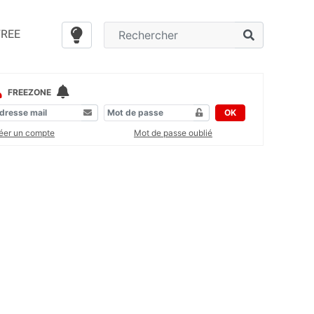
FREE
FREEZONE
OK
éer un compte
Mot de passe oublié