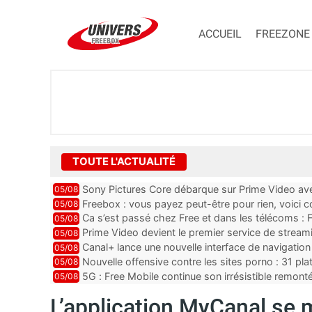
ACCUEIL
FREEZONE
TOUTE L'ACTUALITÉ
Sony Pictures Core débarque sur Prime Video avec
05/08
Freebox : vous payez peut-être pour rien, voici
05/08
abonnements TV oubliés
Ca s’est passé chez Free et dans les télécoms : F
05/08
pointe le bout de...
Prime Video devient le premier service de strea
05/08
ce lancement
Canal+ lance une nouvelle interface de navigation
05/08
Nouvelle offensive contre les sites porno : 31 pl
05/08
par Orange, Free, SF...
5G : Free Mobile continue son irrésistible remon
05/08
plus que jamais sous pr...
L’application MyCanal se m