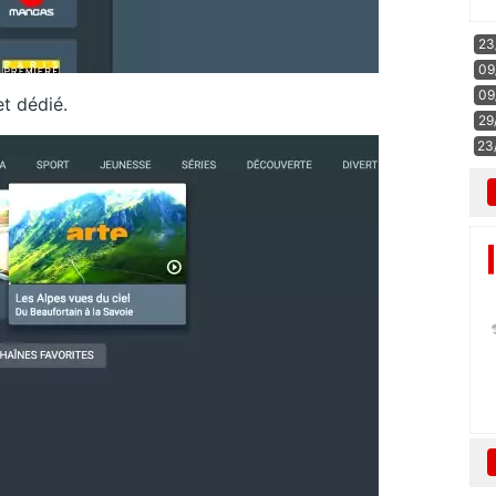
23
09
09
et dédié.
29
23