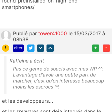
found-preinstalled-on-high-end-
smartphones/
Publié
par
tower41000
le 15/03/2017 à
08h38
!
+
-
citer
Kaffeine a écrit
Pas ce genre de soucis avec mes WP ^^.
L'avantage d'avoir une petite part de
marcher, c'est qu'on intéresse beaucoup
moins les escrocs ^^.
et les developpeurs...
et les spywares sont deja integrés dans le