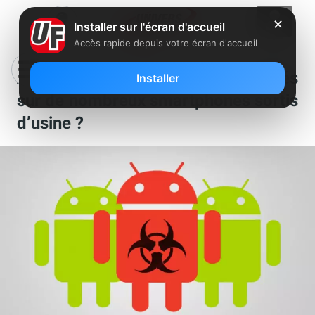
✕
Installer sur l'écran d'accueil
Accès rapide depuis votre écran d'accueil
Android : Des malwares préinstallés
Installer
sur de nombreux smartphones sortis
d’usine ?