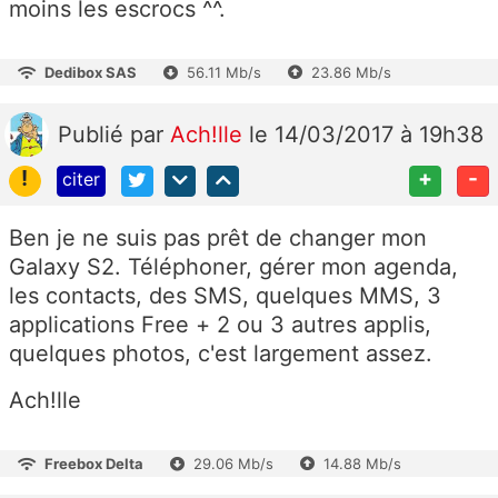
moins les escrocs ^^.
Dedibox SAS
56.11 Mb/s
23.86 Mb/s
Publié
par
Ach!lle
le 14/03/2017 à 19h38
!
+
-
citer
Ben je ne suis pas prêt de changer mon
Galaxy S2. Téléphoner, gérer mon agenda,
les contacts, des SMS, quelques MMS, 3
applications Free + 2 ou 3 autres applis,
quelques photos, c'est largement assez.
Ach!lle
Freebox Delta
29.06 Mb/s
14.88 Mb/s