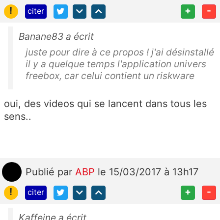
!
+
-
citer
Banane83 a écrit
juste pour dire à ce propos ! j'ai désinstallé
il y a quelque temps l'application univers
freebox, car celui contient un riskware
oui, des videos qui se lancent dans tous les
sens..
Publié
par
ABP
le 15/03/2017 à 13h17
!
+
-
citer
Kaffeine a écrit