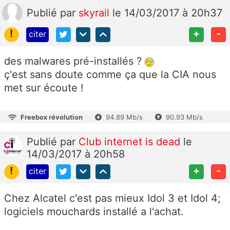
Publié
par
skyrail
le 14/03/2017 à 20h37
!
+
-
citer
des malwares pré-installés ?
ç'est sans doute comme ça que la CIA nous
met sur écoute !
Freebox révolution
94.89 Mb/s
90.93 Mb/s
Publié
par
Club internet is dead
le
14/03/2017 à 20h58
!
+
-
citer
Chez Alcatel c'est pas mieux Idol 3 et Idol 4;
logiciels mouchards installé a l'achat.