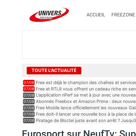
ACCUEIL
FREEZONE
TOUTE L'ACTUALITÉ
Free est déjà le champion des chaînes et services 
07/08
encore au moin...
Free et RTL9 vous offrent un cadeau riche en sens
07/08
l’obtenir
L’application nPerf se met à jour avec une nouvea
07/08
Mobile, Orange, SFR ...
Abonnés Freebox et Amazon Prime : deux nouveau
07/08
Free Mobile lance officiellement les nouveaux Ga
07/08
des promos et des cadeaux
Free doit-il lancer une nouvelle box à la place de
07/08
Piratage de Bloctel juste avant son arrêt ? Jusqu
07/08
auraient fuité
Eurosport sur NeufTv: Su