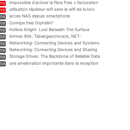
Impossible d'activer la fibre Free + facturation
/08
résiliation
utilisation répéteur wifi sans le wifi de la box
/08
acces NAS depuis smartphone
/08
Comtpe free Orphélin?
/08
Hollow Knight  Lost Beneath The Surface
/08
Airmez 80k: Tabakgeschmack, NET-
/08
Technologie und Leistung im
Networking: Connecting Devices and Systems
/08
Networking: Connecting Devices and Sharing
/08
Information
Storage Drives: The Backbone of Reliable Data
/08
Management
une amelioration importante dans la reception
/08
WIFI