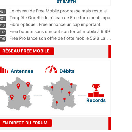
ST BARTH
Le réseau de Free Mobile progresse mais reste le
/01
m
...
Tempête Goretti : le réseau de Free fortement impa
/01
...
Fibre optique : Free annonce un cap important
/10
pass
...
Free booste sans surcoût son forfait mobile à 9,99
/07
...
Free Pro lance son offre de flotte mobile 5G à La
...
/05
RÉSEAU FREE MOBILE
Antennes
Débits
Records
EN DIRECT DU FORUM