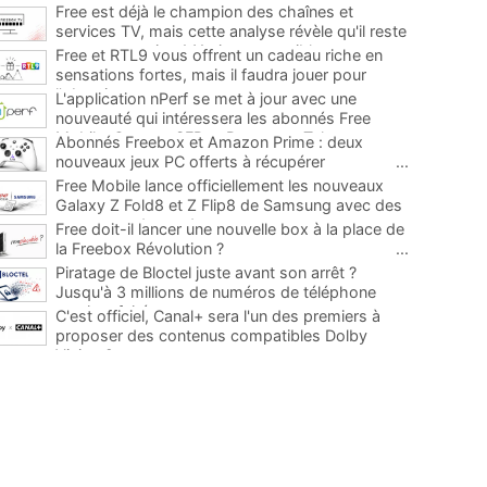
Free est déjà le champion des chaînes et
services TV, mais cette analyse révèle qu'il reste
encore au moins 141 ajouts possibles
...
Free et RTL9 vous offrent un cadeau riche en
sensations fortes, mais il faudra jouer pour
l'obtenir
...
L'application nPerf se met à jour avec une
nouveauté qui intéressera les abonnés Free
Mobile, Orange, SFR et Bouygues Telecom
...
Abonnés Freebox et Amazon Prime : deux
nouveaux jeux PC offerts à récupérer
...
Free Mobile lance officiellement les nouveaux
Galaxy Z Fold8 et Z Flip8 de Samsung avec des
promos et des cadeaux
...
Free doit-il lancer une nouvelle box à la place de
la Freebox Révolution ?
...
Piratage de Bloctel juste avant son arrêt ?
Jusqu'à 3 millions de numéros de téléphone
auraient fuité
...
C'est officiel, Canal+ sera l'un des premiers à
proposer des contenus compatibles Dolby
Vision 2
...