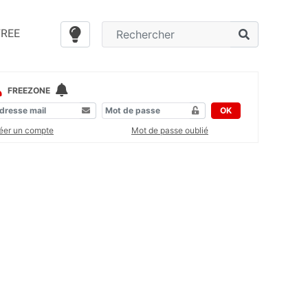
FREE
FREEZONE
OK
éer un compte
Mot de passe oublié