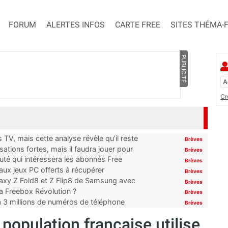
FORUM
ALERTES INFOS
CARTE FREE
SITES THÉMA-
PUBLICITÉ
Cr
TV, mais cette analyse révèle qu’il reste
Brèves
ations fortes, mais il faudra jouer pour
Brèves
uté qui intéressera les abonnés Free
Brèves
x jeux PC offerts à récupérer
Brèves
laxy Z Fold8 et Z Flip8 de Samsung avec
Brèves
 la Freebox Révolution ?
Brèves
’à 3 millions de numéros de téléphone
Brèves
 population française utilise