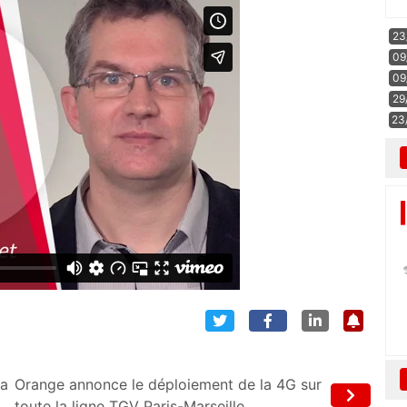
23
09
09
29
23
ra
Orange annonce le déploiement de la 4G sur
toute la ligne TGV Paris-Marseille