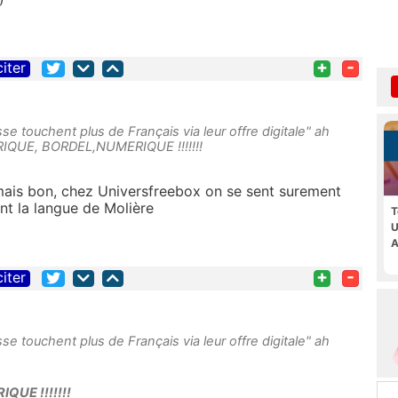
+
-
citer
se touchent plus de Français via leur offre digitale" ah
RIQUE, BORDEL,NUMERIQUE !!!!!!!
. mais bon, chez Universfreebox on se sent surement
ant la langue de Molière
T
U
A
+
-
citer
se touchent plus de Français via leur offre digitale" ah
UE !!!!!!!