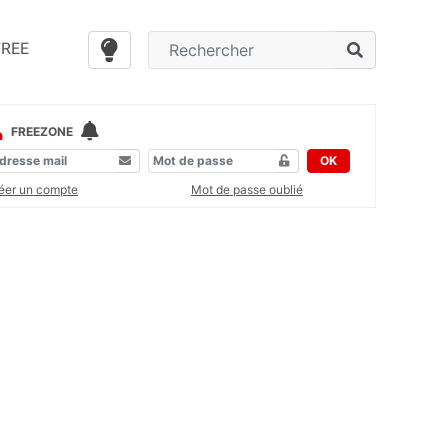
FREE
FREEZONE
OK
éer un compte
Mot de passe oublié