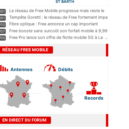
ST BARTH
Le réseau de Free Mobile progresse mais reste le
/01
m
...
Tempête Goretti : le réseau de Free fortement impa
/01
...
Fibre optique : Free annonce un cap important
/10
pass
...
Free booste sans surcoût son forfait mobile à 9,99
/07
...
Free Pro lance son offre de flotte mobile 5G à La
...
/05
RÉSEAU FREE MOBILE
Antennes
Débits
Records
EN DIRECT DU FORUM