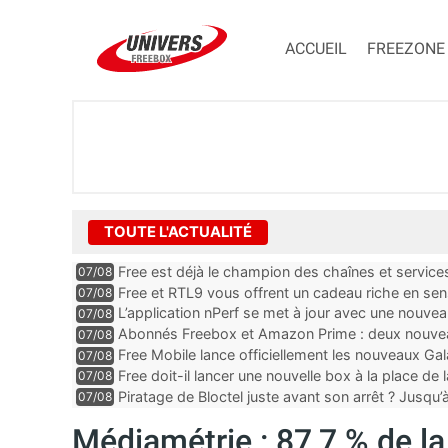
ACCUEIL
FREEZONE
TOUTE L'ACTUALITÉ
Free est déjà le champion des chaînes et services 
07/08
encore au moin...
Free et RTL9 vous offrent un cadeau riche en sens
07/08
l’obtenir
L’application nPerf se met à jour avec une nouvea
07/08
Mobile, Orange, SFR ...
Abonnés Freebox et Amazon Prime : deux nouveau
07/08
Free Mobile lance officiellement les nouveaux Ga
07/08
des promos et des cadeaux
Free doit-il lancer une nouvelle box à la place de
07/08
Piratage de Bloctel juste avant son arrêt ? Jusqu
07/08
auraient fuité
Médiamétrie : 87,7 % de la