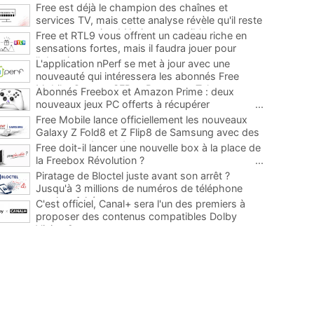
Free est déjà le champion des chaînes et
services TV, mais cette analyse révèle qu'il reste
encore au moins 141 ajouts possibles
...
Free et RTL9 vous offrent un cadeau riche en
sensations fortes, mais il faudra jouer pour
l'obtenir
...
L'application nPerf se met à jour avec une
nouveauté qui intéressera les abonnés Free
Mobile, Orange, SFR et Bouygues Telecom
...
Abonnés Freebox et Amazon Prime : deux
nouveaux jeux PC offerts à récupérer
...
Free Mobile lance officiellement les nouveaux
Galaxy Z Fold8 et Z Flip8 de Samsung avec des
promos et des cadeaux
...
Free doit-il lancer une nouvelle box à la place de
la Freebox Révolution ?
...
Piratage de Bloctel juste avant son arrêt ?
Jusqu'à 3 millions de numéros de téléphone
auraient fuité
...
C'est officiel, Canal+ sera l'un des premiers à
proposer des contenus compatibles Dolby
Vision 2
...