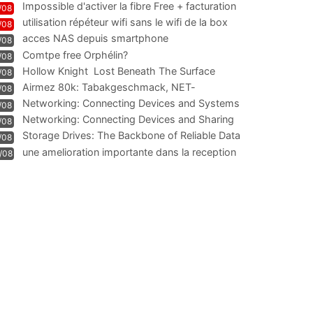
Impossible d'activer la fibre Free + facturation
/08
résiliation
utilisation répéteur wifi sans le wifi de la box
/08
acces NAS depuis smartphone
/08
Comtpe free Orphélin?
/08
Hollow Knight  Lost Beneath The Surface
/08
Airmez 80k: Tabakgeschmack, NET-
/08
Technologie und Leistung im
Networking: Connecting Devices and Systems
/08
Networking: Connecting Devices and Sharing
/08
Information
Storage Drives: The Backbone of Reliable Data
/08
Management
une amelioration importante dans la reception
/08
WIFI