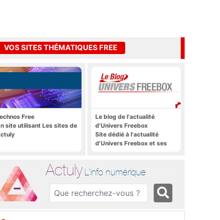
VOS SITES THÉMATIQUES FREE
echnos Free
Le blog de l'actualité
n site utilisant Les sites de
d'Univers Freebox
ctuly
Site dédié à l'actualité
d'Univers Freebox et ses
applications mobiles, aux
forums, aux sites
Actuly
thématiques Actuly, à
L'info numérique
Freezone, etc.