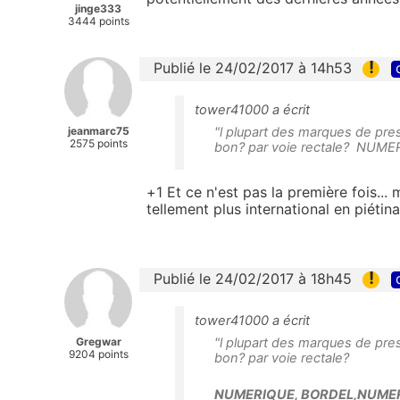
jinge333
3444 points
!
Publié le 24/02/2017 à 14h53
tower41000 a écrit
jeanmarc75
"l plupart des marques de pres
2575 points
bon? par voie rectale? NUME
+1 Et ce n'est pas la première fois..
tellement plus international en piétin
!
Publié le 24/02/2017 à 18h45
tower41000 a écrit
Gregwar
"l plupart des marques de pres
9204 points
bon? par voie rectale?
NUMERIQUE, BORDEL,NUMERIQ