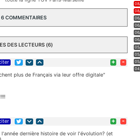
08
08
 6 COMMENTAIRES
06
06
06
06
S DES LECTEURS (6)
05
05
+
-
citer
05
04
ent plus de Français via leur offre digitale"
!!!
+
-
citer
l'année dernière histoire de voir l'évolution? (et
)