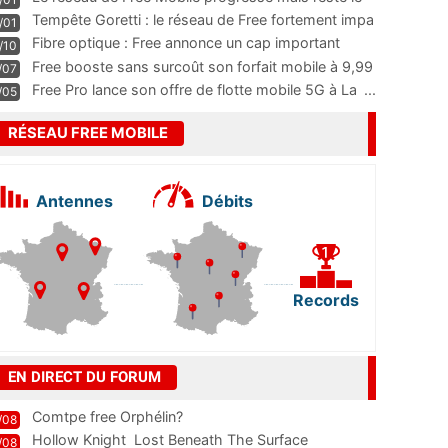
m
...
Tempête Goretti : le réseau de Free fortement impa
/01
...
Fibre optique : Free annonce un cap important
/10
pass
...
Free booste sans surcoût son forfait mobile à 9,99
/07
...
Free Pro lance son offre de flotte mobile 5G à La
...
/05
RÉSEAU FREE MOBILE
Antennes
Débits
Records
EN DIRECT DU FORUM
Comtpe free Orphélin?
/08
Hollow Knight  Lost Beneath The Surface
/08