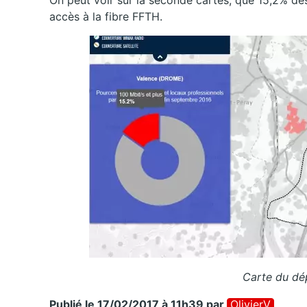
On peut voir sur la seconde cartes, que 15,2% de
accès à la fibre FFTH.
Carte du dé
Publié le 17/02/2017 à 11h39
par
OlivierV