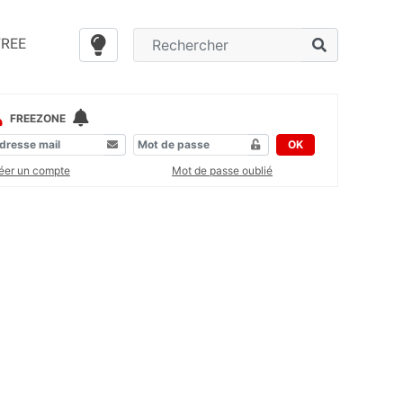
FREE
FREEZONE
OK
éer un compte
Mot de passe oublié