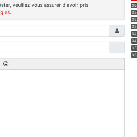
ster, veuillez vous assurer d'avoir pris
06
gles
.
05
05
05
04
04
03
03