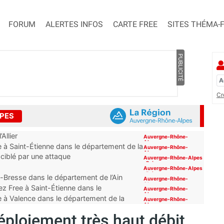
FORUM
ALERTES INFOS
CARTE FREE
SITES THÉMA-
PUBLICITÉ
Cr
LPES
Allier
Auvergne-Rhône-
Alpes
 à Saint-Étienne dans le département de la
Auvergne-Rhône-
Alpes
 ciblé par une attaque
Auvergne-Rhône-Alpes
,
Brèves
Auvergne-Rhône-Alpes
,
Brèves
-Bresse dans le département de l’Ain
Auvergne-Rhône-
Alpes
z Free à Saint-Étienne dans le
Auvergne-Rhône-
Alpes
e à Valence dans le département de la
Auvergne-Rhône-
Alpes
éploiement très haut débit