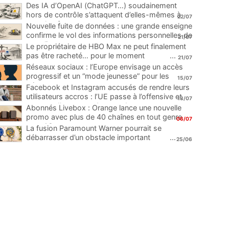
Des IA d’OpenAI (ChatGPT…) soudainement
hors de contrôle s’attaquent d’elles-mêmes à
22/07
une plateforme
...
Nouvelle fuite de données : une grande enseigne
confirme le vol des informations personnelles de
21/07
ses clients
...
Le propriétaire de HBO Max ne peut finalement
pas être racheté… pour le moment
...
21/07
Réseaux sociaux : l’Europe envisage un accès
progressif et un “mode jeunesse” pour les
15/07
mineurs
...
Facebook et Instagram accusés de rendre leurs
utilisateurs accros : l’UE passe à l’offensive et
13/07
menace d’une amende record
...
Abonnés Livebox : Orange lance une nouvelle
promo avec plus de 40 chaînes en tout genre
06/07
pour 1€
...
La fusion Paramount Warner pourrait se
débarrasser d’un obstacle important
...
25/06