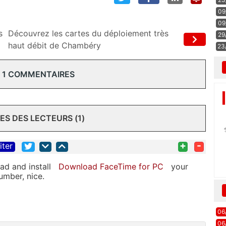
09
09
s
Découvrez les cartes du déploiement très
29
haut débit de Chambéry
23
 1 COMMENTAIRES
S DES LECTEURS (1)
+
-
iter
ad and install
Download FaceTime for PC
your
umber, nice.
06
06