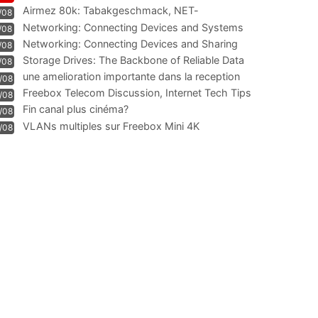
Airmez 80k: Tabakgeschmack, NET-
/08
Technologie und Leistung im
Networking: Connecting Devices and Systems
/08
Networking: Connecting Devices and Sharing
/08
Information
Storage Drives: The Backbone of Reliable Data
/08
Management
une amelioration importante dans la reception
/08
WIFI
Freebox Telecom Discussion, Internet Tech Tips
/08
Communi
Fin canal plus cinéma?
/08
VLANs multiples sur Freebox Mini 4K
/08