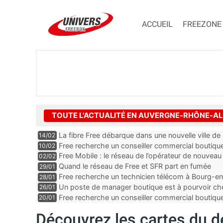
ACCUEIL
FREEZONE
TOUTE L'ACTUALITÉ EN AUVERGNE-RHÔNE-A
La fibre Free débarque dans une nouvelle ville de l’
14/02
Free recherche un conseiller commercial boutique
10/02
Loire
Free Mobile : le réseau de l’opérateur de nouveau
02/02
Quand le réseau de Free et SFR part en fumée
29/01
Free recherche un technicien télécom à Bourg-en
28/01
Un poste de manager boutique est à pourvoir che
26/01
département de la Loire
Free recherche un conseiller commercial boutiqu
20/01
Drôme
Découvrez les cartes du d