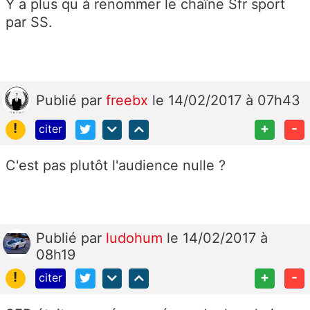
Y a plus qu à renommer le chaîne Sfr sport
par SS.
Publié
par
freebx
le 14/02/2017 à 07h43
!
+
-
citer
C'est pas plutôt l'audience nulle ?
Publié
par
ludohum
le 14/02/2017 à
08h19
!
+
-
citer