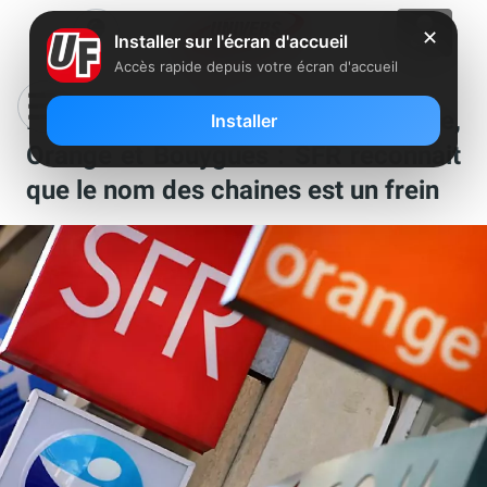
✕
Installer sur l'écran d'accueil
Accès rapide depuis votre écran d'accueil
Reprise de SFR Sport chez Free,
Installer
Orange et Bouygues : SFR reconnait
que le nom des chaines est un frein