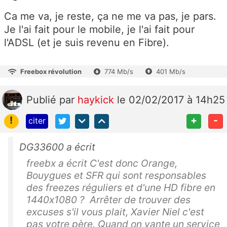
Ca me va, je reste, ça ne me va pas, je pars.
Je l'ai fait pour le mobile, je l'ai fait pour
l'ADSL (et je suis revenu en Fibre).
Freebox révolution
774 Mb/s
401 Mb/s
Publié
par
haykick
le 02/02/2017 à 14h25
!
+
-
citer
DG33600 a écrit
freebx a écrit C'est donc Orange,
Bouygues et SFR qui sont responsables
des freezes réguliers et d'une HD fibre en
1440x1080 ? Arrêter de trouver des
excuses s'il vous plait, Xavier Niel c'est
pas votre père. Quand on vante un service