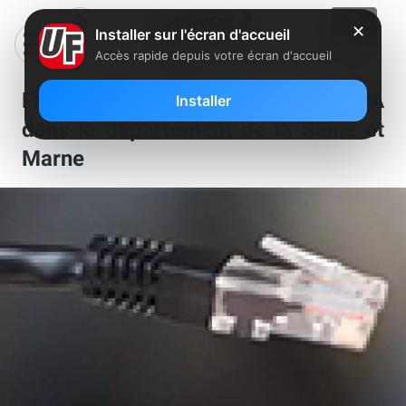
✕
Installer sur l'écran d'accueil
Accès rapide depuis votre écran d'accueil
Free a degroupé deux nouveaux NRA
Installer
dans le département de la Seine et
Marne