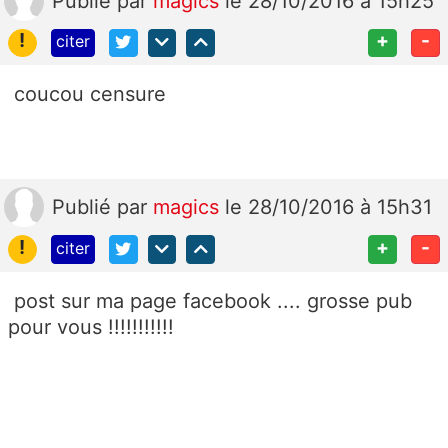
Publié
par
magics
le 28/10/2016 à 15h25
!
+
-
citer
coucou censure
Publié
par
magics
le 28/10/2016 à 15h31
!
+
-
citer
post sur ma page facebook .... grosse pub
pour vous !!!!!!!!!!!