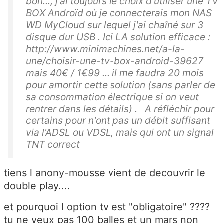
bon..., j'ai toujours le choix d'utiliser une TV
BOX Androïd où je connecterais mon NAS
WD MyCloud sur lequel j'ai chaîné sur 3
disque dur USB . Ici LA solution efficace :
http://www.minimachines.net/a-la-
une/choisir-une-tv-box-android-39627
mais 40€ / 1€99 ... il me faudra 20 mois
pour amortir cette solution (sans parler de
sa consommation électrique si on veut
rentrer dans les détails) . A réfléchir pour
certains pour n'ont pas un débit suffisant
via l'ADSL ou VDSL, mais qui ont un signal
TNT correct
tiens l anony-mousse vient de decouvrir le
double play....
et pourquoi l option tv est "obligatoire" ????
tu ne veux pas 100 balles et un mars non