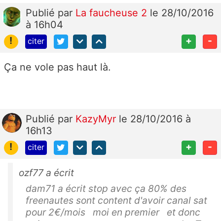
Publié
par
La faucheuse 2
le 28/10/2016
à 16h04
!
+
-
citer
Ça ne vole pas haut là.
Publié
par
KazyMyr
le 28/10/2016 à
16h13
!
+
-
citer
ozf77 a écrit
dam71 a écrit stop avec ça 80% des
freenautes sont content d'avoir canal sat
pour 2€/mois moi en premier et donc