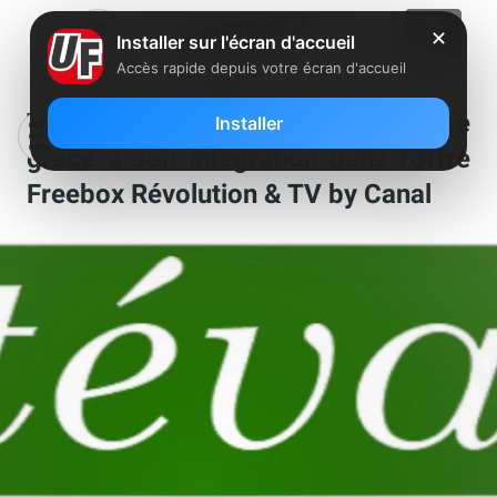
✕
Installer sur l'écran d'accueil
Accès rapide depuis votre écran d'accueil
Téva espère gagner 10% d’audience
Installer
grâce à son intégration dans l’offre
Freebox Révolution & TV by Canal