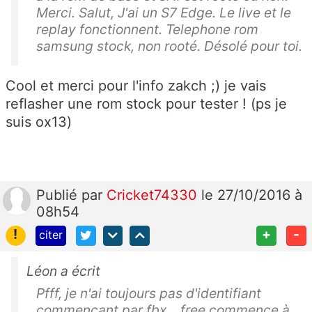
Merci. Salut, J'ai un S7 Edge. Le live et le
replay fonctionnent. Telephone rom
samsung stock, non rooté. Désolé pour toi.
Cool et merci pour l'info zakch ;) je vais
reflasher une rom stock pour tester ! (ps je
suis ox13)
Publié
par
Cricket74330
le 27/10/2016 à
08h54
!
+
-
citer
Léon a écrit
Pfff, je n'ai toujours pas d'identifiant
commençant par fbx.., free commence à