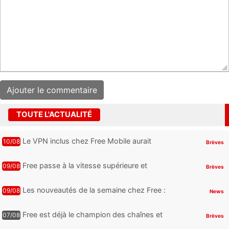
TOUTE L'ACTUALITÉ
Le VPN inclus chez Free Mobile aurait
10/08
Brèves
trouvé son public, mais pas encore son
grand public
Free passe à la vitesse supérieure et
09/08
Brèves
muscle fortement ses interconnexions
Les nouveautés de la semaine chez Free :
09/08
News
une bonne surprise pour les abonnés
Freebox Ultra, un mail important e...
Free est déjà le champion des chaînes et
07/08
Brèves
services TV, mais cette analyse révèle qu’il