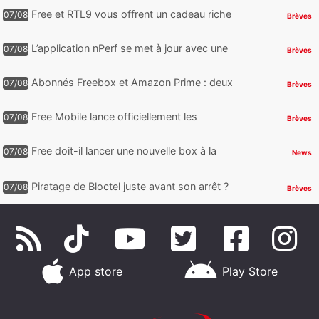
reste encore au moin...
Free et RTL9 vous offrent un cadeau riche
07/08
Brèves
en sensations fortes, mais il faudra jouer
pour l’obtenir
L’application nPerf se met à jour avec une
07/08
Brèves
nouveauté qui intéressera les abonnés
Free Mobile, Orange, SFR ...
Abonnés Freebox et Amazon Prime : deux
07/08
Brèves
nouveaux jeux PC offerts à récupérer
Free Mobile lance officiellement les
07/08
Brèves
nouveaux Galaxy Z Fold8 et Z Flip8 de
Samsung avec des promos et des
Free doit-il lancer une nouvelle box à la
07/08
News
cadeaux
place de la Freebox Révolution ?
Piratage de Bloctel juste avant son arrêt ?
07/08
Brèves
Jusqu’à 3 millions de numéros de
téléphone auraient fuité
App store
Play Store