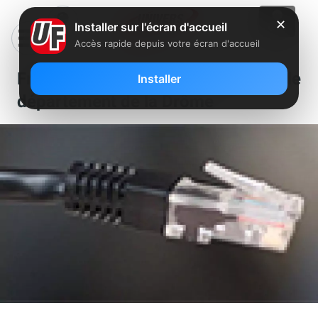
✕
Installer sur l'écran d'accueil
Accès rapide depuis votre écran d'accueil
Free déploie un nouveau NRA dans le
Installer
département de la Drôme