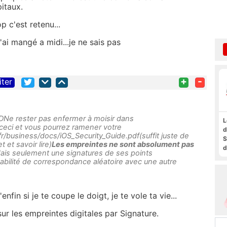
pitaux.
p c'est retenu...
ai mangé a midi...je ne sais pas
+
-
iter
l :DNe rester pas enfermer à moisir dans
L
 ceci et vous pourrez ramener votre
d
/business/docs/iOS_Security_Guide.pdf(suffit juste de
S
 et savoir lire)
Les empreintes ne sont absolument pas
d
Mais seulement une signatures de ses points
a
babilité de correspondance aléatoire avec une autre
f
t
F
nfin si je te coupe le doigt, je te vole ta vie...
sur les empreintes digitales par Signature.