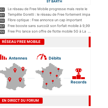
ST BARTH
Le réseau de Free Mobile progresse mais reste le
/01
m
...
Tempête Goretti : le réseau de Free fortement impa
/01
...
Fibre optique : Free annonce un cap important
/10
pass
...
Free booste sans surcoût son forfait mobile à 9,99
/07
...
Free Pro lance son offre de flotte mobile 5G à La
...
/05
RÉSEAU FREE MOBILE
Antennes
Débits
Records
EN DIRECT DU FORUM