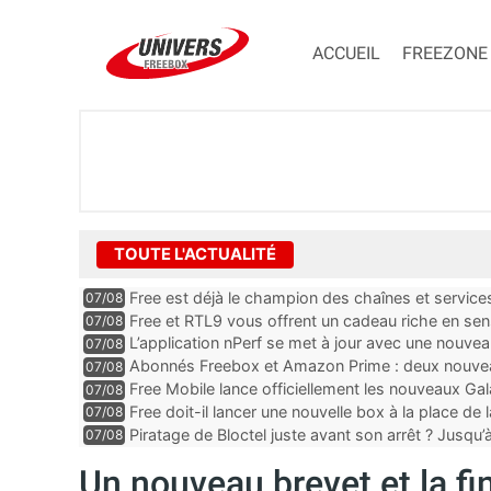
ACCUEIL
FREEZONE
TOUTE L'ACTUALITÉ
Free est déjà le champion des chaînes et services 
07/08
encore au moin...
Free et RTL9 vous offrent un cadeau riche en sens
07/08
l’obtenir
L’application nPerf se met à jour avec une nouvea
07/08
Mobile, Orange, SFR ...
Abonnés Freebox et Amazon Prime : deux nouveau
07/08
Free Mobile lance officiellement les nouveaux Ga
07/08
des promos et des cadeaux
Free doit-il lancer une nouvelle box à la place de
07/08
Piratage de Bloctel juste avant son arrêt ? Jusqu
07/08
auraient fuité
Un nouveau brevet et la f