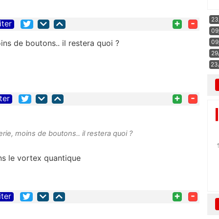
23
+
-
iter
09
ns de boutons.. il restera quoi ?
09
29
23
+
-
ter
rie, moins de boutons.. il restera quoi ?
s le vortex quantique
+
-
iter