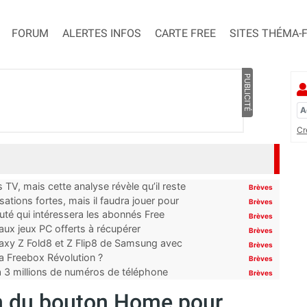
FORUM
ALERTES INFOS
CARTE FREE
SITES THÉMA-
PUBLICITÉ
Cr
TV, mais cette analyse révèle qu’il reste
Brèves
ations fortes, mais il faudra jouer pour
Brèves
uté qui intéressera les abonnés Free
Brèves
x jeux PC offerts à récupérer
Brèves
laxy Z Fold8 et Z Flip8 de Samsung avec
Brèves
 la Freebox Révolution ?
Brèves
’à 3 millions de numéros de téléphone
Brèves
in du bouton Home pour