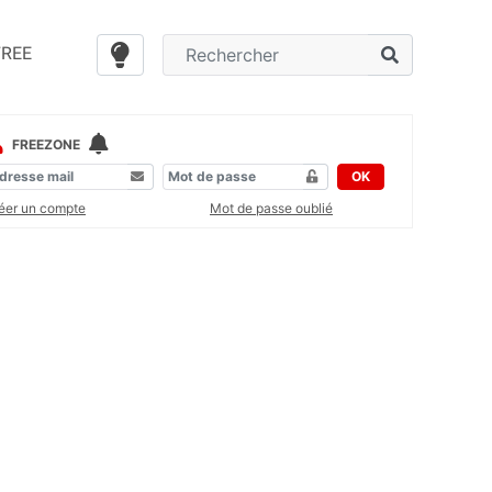
FREE
FREEZONE
OK
éer un compte
Mot de passe oublié