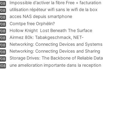
Impossible d'activer la fibre Free + facturation
/08
résiliation
utilisation répéteur wifi sans le wifi de la box
/08
acces NAS depuis smartphone
/08
Comtpe free Orphélin?
/08
Hollow Knight  Lost Beneath The Surface
/08
Airmez 80k: Tabakgeschmack, NET-
/08
Technologie und Leistung im
Networking: Connecting Devices and Systems
/08
Networking: Connecting Devices and Sharing
/08
Information
Storage Drives: The Backbone of Reliable Data
/08
Management
une amelioration importante dans la reception
/08
WIFI