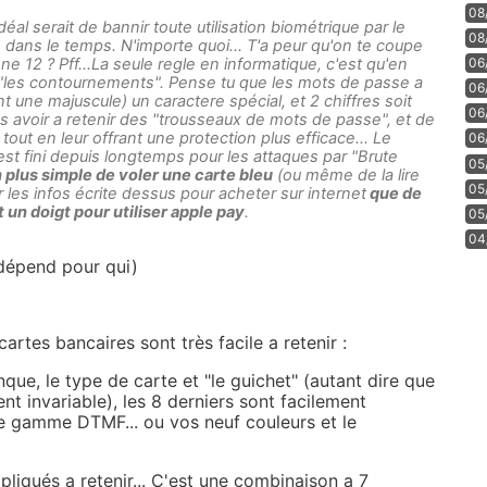
08
idéal serait de bannir toute utilisation biométrique par le
08
e dans le temps. N'importe quoi... T'a peur qu'on te coupe
06
ne 12 ? Pff...La seule regle en informatique, c'est qu'en
si "les contournements". Pense tu que les mots de passe a
06
t une majuscule) un caractere spécial, et 2 chiffres soit
06
us avoir a retenir des "trousseaux de mots de passe", et de
rs tout en leur offrant une protection plus efficace... Le
06
est fini depuis longtemps pour les attaques par "Brute
05
en plus simple de voler une carte bleu
(ou même de la lire
05
r les infos écrite dessus pour acheter sur internet
que de
 un doigt pour utiliser apple pay
.
05
04
 dépend pour qui)
rtes bancaires sont très facile a retenir :
que, le type de carte et "le guichet" (autant dire que
nt invariable), les 8 derniers sont facilement
e gamme DTMF... ou vos neuf couleurs et le
pliqués a retenir... C'est une combinaison a 7