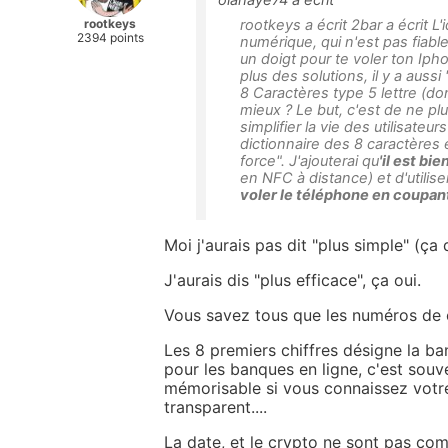
olahaye74 a écrit
rootkeys
rootkeys a écrit 2bar a écrit L'
2394 points
numérique, qui n'est pas fiabl
un doigt pour te voler ton Ipho
plus des solutions, il y a aus
8 Caractères type 5 lettre (don
mieux ? Le but, c'est de ne pl
simplifier la vie des utilisateu
dictionnaire des 8 caractères 
force". J'ajouterai qu
'il est bi
en NFC à distance) et d'utilise
voler le téléphone en coupant
Moi j'aurais pas dit "plus simple" (ça
J'aurais dis "plus efficace", ça oui.
Vous savez tous que les numéros de ca
Les 8 premiers chiffres désigne la ban
pour les banques en ligne, c'est souve
mémorisable si vous connaissez votr
transparent....
La date, et le crypto ne sont pas com