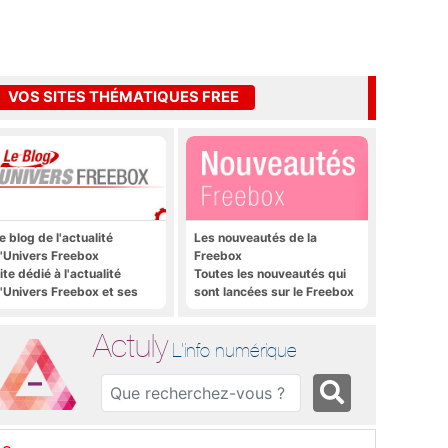
VOS SITES THÉMATIQUES FREE
e blog de l'actualité
Les nouveautés de la
'Univers Freebox
Freebox
ite dédié à l'actualité
Toutes les nouveautés qui
'Univers Freebox et ses
sont lancées sur le Freebox
pplications mobiles, aux
Révolution, Freebox Mini 4K
orums, aux sites
et Freebox Crystal
Actuly
hématiques Actuly, à
L'info numérique
reezone, etc.