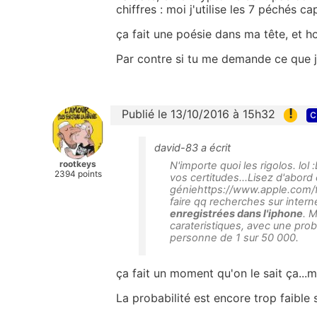
chiffres : moi j'utilise les 7 péchés ca
ça fait une poésie dans ma tête, et ho
Par contre si tu me demande ce que j'
!
Publié le 13/10/2016 à 15h32
c
david-83 a écrit
rootkeys
N'importe quoi les rigolos. lo
2394 points
vos certitudes...Lisez d'abord
géniehttps://www.apple.com/fr
faire qq recherches sur internet
enregistrées dans l'iphone
. 
carateristiques, avec une pro
personne de 1 sur 50 000.
ça fait un moment qu'on le sait ça...m'e
La probabilité est encore trop faible 