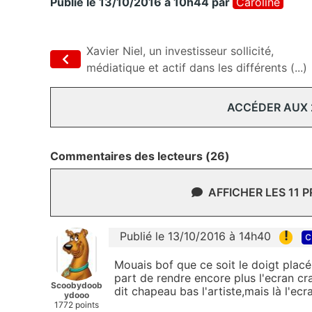
Publié le 13/10/2016 à 10h44
par
Caroline
Xavier Niel, un investisseur sollicité,
médiatique et actif dans les différents (...)
ACCÉDER AUX
Commentaires des lecteurs (26)
AFFICHER LES 11 
!
Publié le 13/10/2016 à 14h40
c
Mouais bof que ce soit le doigt placé
part de rendre encore plus l'ecran crado
Scoobydoob
dit chapeau bas l'artiste,mais là l'ec
ydooo
1772 points