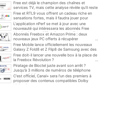
Free est déjà le champion des chaînes et
services TV, mais cette analyse révèle qu'il reste
encore au moins 141 ajouts possibles
...
Free et RTL9 vous offrent un cadeau riche en
sensations fortes, mais il faudra jouer pour
l'obtenir
...
L'application nPerf se met à jour avec une
nouveauté qui intéressera les abonnés Free
Mobile, Orange, SFR et Bouygues Telecom
...
Abonnés Freebox et Amazon Prime : deux
nouveaux jeux PC offerts à récupérer
...
Free Mobile lance officiellement les nouveaux
Galaxy Z Fold8 et Z Flip8 de Samsung avec des
promos et des cadeaux
...
Free doit-il lancer une nouvelle box à la place de
la Freebox Révolution ?
...
Piratage de Bloctel juste avant son arrêt ?
Jusqu'à 3 millions de numéros de téléphone
auraient fuité
...
C'est officiel, Canal+ sera l'un des premiers à
proposer des contenus compatibles Dolby
Vision 2
...