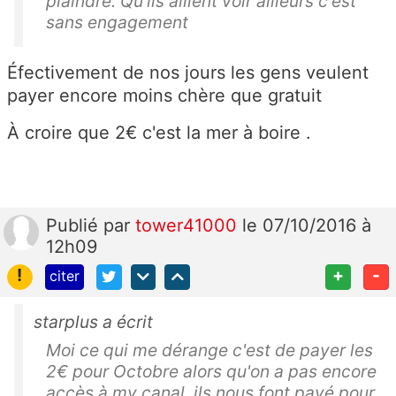
plaindre. Qu'ils aillent voir ailleurs c'est
sans engagement
Éfectivement de nos jours les gens veulent
payer encore moins chère que gratuit
À croire que 2€ c'est la mer à boire .
Publié
par
tower41000
le 07/10/2016 à
12h09
!
+
-
citer
starplus a écrit
Moi ce qui me dérange c'est de payer les
2€ pour Octobre alors qu'on a pas encore
accès à my canal, ils nous font payé pour