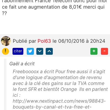
l'abonnement France Telecom donc pour moi
ce fait une augmentation de 8,01€ merci qui
??
Publié
par
Pol63
le 06/10/2016 à 20h24
!
+
-
citer
Gaël a écrit
Freeboooox a écrit Pour free aussi il s'agit
d'une logique d'augmentation de revenu
avec à la clé des gains sur la TVA comme
le font SFR et bientôt Orange Ils en parlent
ici :
http://www.nextinpact.com/news/98843-
bouquets-by-canal-et-tva-free-et-