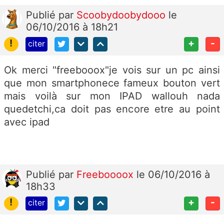
Publié
par
Scoobydoobydooo
le
06/10/2016 à 18h21
!
+
-
citer
Ok merci "freebooox"je vois sur un pc ainsi
que mon smartphonece fameux bouton vert
mais voilà sur mon IPAD wallouh nada
quedetchi,ca doit pas encore etre au point
avec ipad
Publié
par
Freeboooox
le 06/10/2016 à
18h33
!
+
-
citer