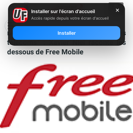
✕
Installer sur l'écran d'accueil
Accès rapide depuis votre écran d'accueil
Documentaire “La guerre des
Installer
télécoms” : Xavier Niel raconte les
dessous de Free Mobile