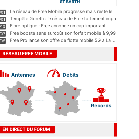
ST BARTH
Le réseau de Free Mobile progresse mais reste le
/01
m
...
Tempête Goretti : le réseau de Free fortement impa
/01
...
Fibre optique : Free annonce un cap important
/10
pass
...
Free booste sans surcoût son forfait mobile à 9,99
/07
...
Free Pro lance son offre de flotte mobile 5G à La
...
/05
RÉSEAU FREE MOBILE
Antennes
Débits
Records
EN DIRECT DU FORUM