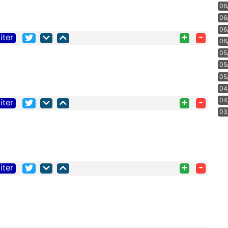
06
06
06
+
-
iter
06
05
05
05
04
+
-
04
iter
03
+
-
iter