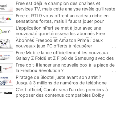
Free est déjà le champion des chaînes et
services TV, mais cette analyse révèle qu'il reste
encore au moins 141 ajouts possibles
...
Free et RTL9 vous offrent un cadeau riche en
sensations fortes, mais il faudra jouer pour
l'obtenir
...
L'application nPerf se met à jour avec une
nouveauté qui intéressera les abonnés Free
Mobile, Orange, SFR et Bouygues Telecom
...
Abonnés Freebox et Amazon Prime : deux
nouveaux jeux PC offerts à récupérer
...
Free Mobile lance officiellement les nouveaux
Galaxy Z Fold8 et Z Flip8 de Samsung avec des
promos et des cadeaux
...
Free doit-il lancer une nouvelle box à la place de
la Freebox Révolution ?
...
Piratage de Bloctel juste avant son arrêt ?
Jusqu'à 3 millions de numéros de téléphone
auraient fuité
...
C'est officiel, Canal+ sera l'un des premiers à
proposer des contenus compatibles Dolby
Vision 2
...