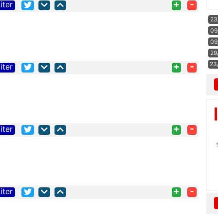
+
-
iter
23
09
09
29
23
+
-
iter
+
-
iter
+
-
iter