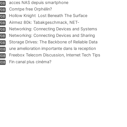
acces NAS depuis smartphone
/08
Comtpe free Orphélin?
/08
Hollow Knight  Lost Beneath The Surface
/08
Airmez 80k: Tabakgeschmack, NET-
/08
Technologie und Leistung im
Networking: Connecting Devices and Systems
/08
Networking: Connecting Devices and Sharing
/08
Information
Storage Drives: The Backbone of Reliable Data
/08
Management
une amelioration importante dans la reception
/08
WIFI
Freebox Telecom Discussion, Internet Tech Tips
/08
Communi
Fin canal plus cinéma?
/08