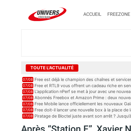
ACCUEIL
FREEZONE
TOUTE L'ACTUALITÉ
Free est déjà le champion des chaînes et services 
07/08
encore au moin...
Free et RTL9 vous offrent un cadeau riche en sens
07/08
l’obtenir
L’application nPerf se met à jour avec une nouvea
07/08
Mobile, Orange, SFR ...
Abonnés Freebox et Amazon Prime : deux nouveau
07/08
Free Mobile lance officiellement les nouveaux Ga
07/08
des promos et des cadeaux
Free doit-il lancer une nouvelle box à la place de
07/08
Piratage de Bloctel juste avant son arrêt ? Jusqu
07/08
auraient fuité
Après “Station F”, Xavier