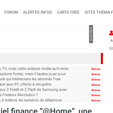
FORUM
ALERTES INFOS
CARTE FREE
SITES THÉMA-
PUBLICITÉ
Cr
TV, mais cette analyse révèle qu’il reste
Brèves
ations fortes, mais il faudra jouer pour
Brèves
uté qui intéressera les abonnés Free
Brèves
x jeux PC offerts à récupérer
Brèves
laxy Z Fold8 et Z Flip8 de Samsung avec
Brèves
 la Freebox Révolution ?
Brèves
’à 3 millions de numéros de téléphone
Brèves
 Niel finance “@Home”, une