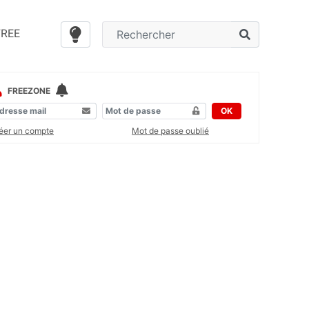
FREE
FREEZONE
OK
éer un compte
Mot de passe oublié