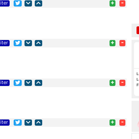
+
-
iter
+
-
iter
L
L
+
-
iter
F
+
-
iter