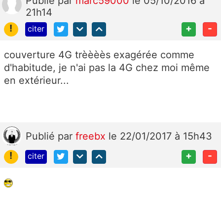
Publié
par
marc59000
le 05/10/2016 à
21h14
!
+
-
citer
couverture 4G trèèèès exagérée comme
d'habitude, je n'ai pas la 4G chez moi même
en extérieur...
Publié
par
freebx
le 22/01/2017 à 15h43
!
+
-
citer