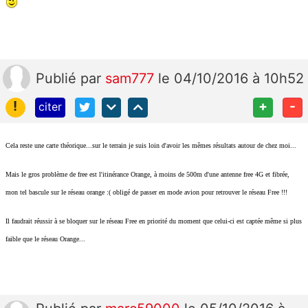
Publié
par
sam777
le 04/10/2016 à 10h52
!
+
-
citer
Cela reste une carte théorique...sur le terrain je suis loin d'avoir les mêmes résultats autour de chez moi...
Mais le gros problème de free est l'itinérance Orange, à moins de 500m d'une antenne free 4G et fibrée,
mon tel bascule sur le réseau orange :( obligé de passer en mode avion pour retrouver le réseau Free !!!
Il faudrait réussir à se bloquer sur le réseau Free en priorité du moment que celui-ci est captée même si plus
faible que le réseau Orange...