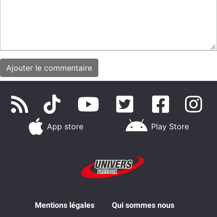
App store
Play Store
Mentions légales
Qui sommes nous