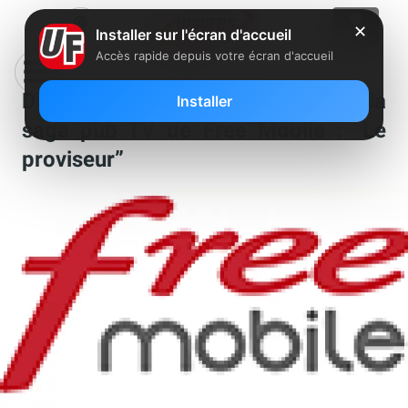
✕
Installer sur l'écran d'accueil
Accès rapide depuis votre écran d'accueil
Découvrez le 5ème épisode de la
Installer
saga pub TV de Free Mobile : “Le
proviseur”