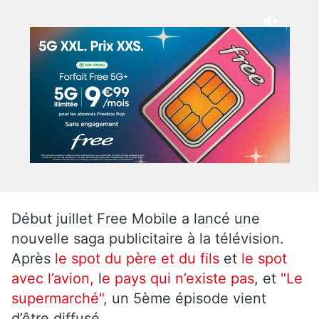
Début juillet Free Mobile a lancé une
nouvelle saga publicitaire à la télévision.
Après
le spot du père et du fils
et
le spot
avec l’avion,
l
e pays qui n’existe pas
, et
"Le
supermarché"
, un 5ème épisode vient
d’être diffusé.