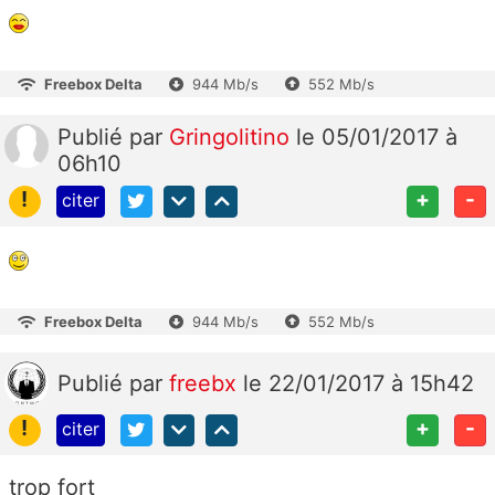
Freebox Delta
944 Mb/s
552 Mb/s
Publié
par
Gringolitino
le 05/01/2017 à
06h10
!
+
-
citer
Freebox Delta
944 Mb/s
552 Mb/s
Publié
par
freebx
le 22/01/2017 à 15h42
!
+
-
citer
trop fort