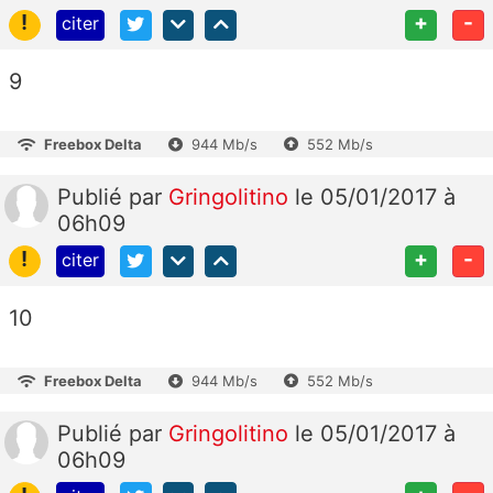
!
+
-
citer
9
Freebox Delta
944 Mb/s
552 Mb/s
Publié
par
Gringolitino
le 05/01/2017 à
06h09
!
+
-
citer
10
Freebox Delta
944 Mb/s
552 Mb/s
Publié
par
Gringolitino
le 05/01/2017 à
06h09