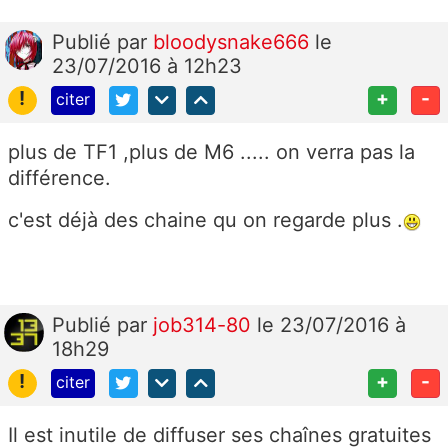
Publié
par
bloodysnake666
le
23/07/2016 à 12h23
!
+
-
citer
plus de TF1 ,plus de M6 ..... on verra pas la
différence.
c'est déjà des chaine qu on regarde plus .
Publié
par
job314-80
le 23/07/2016 à
18h29
!
+
-
citer
Il est inutile de diffuser ses chaînes gratuites