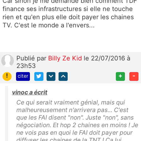
Car sinon je me demande bien comment TDF
finance ses infrastructures si elle ne touche
rien et qu'en plus elle doit payer les chaines
TV. C'est le monde a l'envers...
Publié
par
Billy Ze Kid
le 22/07/2016 à
23h53
!
+
-
citer
vinoc a écrit
Ce qui serait vraiment génial, mais qui
malheureusement n'arrivera pas... C'est
que les FAI disent "non". Juste "non", sans
négociation. Et hop 2 chaines en moins ! Je
ne vois pas en quoi le FAI doit payer pour
diffuser les chaines de la TNT ! Ça lui