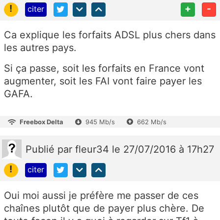
!
+
-
citer
Ca explique les forfaits ADSL plus chers dans
les autres pays.
Si ça passe, soit les forfaits en France vont
augmenter, soit les FAI vont faire payer les
GAFA.
Freebox Delta
945 Mb/s
662 Mb/s
Publié
par
fleur34
le 27/07/2016 à 17h27
!
citer
Oui moi aussi je préfère me passer de ces
chaînes plutôt que de payer plus chère. De