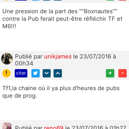
Une pression de la part des ""Boxnautes""
contre la Pub ferait peut-être réfléchir TF et
M6!!!
Publié
par
unikjames
le 23/07/2016 à
00h34
!
+
-
citer
Tf1,la chaine où il ya plus d'heures de pubs
que de prog.
Publié
par
reno69
le 23/07/2016 à 01h27