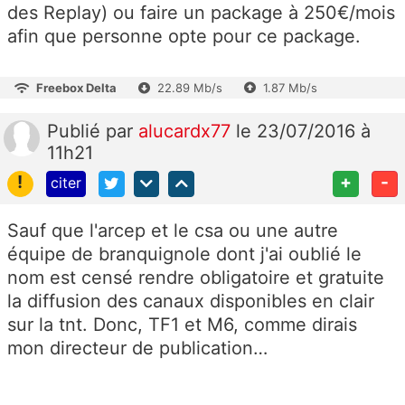
des Replay) ou faire un package à 250€/mois
afin que personne opte pour ce package.
Freebox Delta
22.89 Mb/s
1.87 Mb/s
Publié
par
alucardx77
le 23/07/2016 à
11h21
!
+
-
citer
Sauf que l'arcep et le csa ou une autre
équipe de branquignole dont j'ai oublié le
nom est censé rendre obligatoire et gratuite
la diffusion des canaux disponibles en clair
sur la tnt. Donc, TF1 et M6, comme dirais
mon directeur de publication…