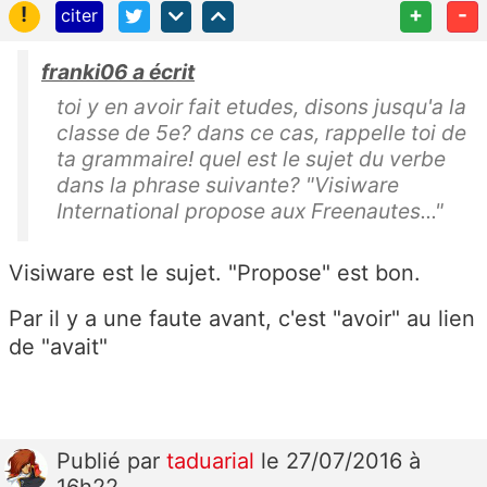
!
+
-
citer
franki06 a écrit
toi y en avoir fait etudes, disons jusqu'a la
classe de 5e? dans ce cas, rappelle toi de
ta grammaire! quel est le sujet du verbe
dans la phrase suivante? "Visiware
International propose aux Freenautes..."
Visiware est le sujet. "Propose" est bon.
Par il y a une faute avant, c'est "avoir" au lien
de "avait"
Publié
par
taduarial
le 27/07/2016 à
16h22