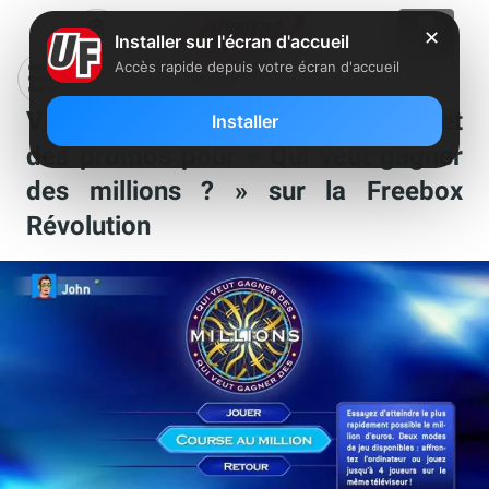
✕
Installer sur l'écran d'accueil
Accès rapide depuis votre écran d'accueil
Visiware annonce des nouveautés et
Installer
des promos pour « Qui veut gagner
des millions ? » sur la Freebox
Révolution