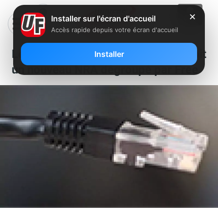
✕
Installer sur l'écran d'accueil
Accès rapide depuis votre écran d'accueil
Le département de l’Eure et Loir voit
Installer
un nouveau NRA dégroupé par Free