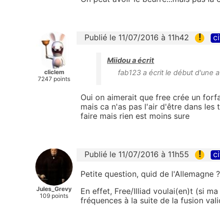
!
Publié le 11/07/2016 à 11h42
ci
Miidou a écrit
cliclem
fab123 a écrit le début d'une a
7247 points
Oui on aimerait que free crée un forfa
mais ca n'as pas l'air d'être dans les
faire mais rien est moins sure
!
Publié le 11/07/2016 à 11h55
ci
Petite question, quid de l'Allemagne ?
Jules_Grevy
En effet, Free/Illiad voulai(en)t (si
109 points
fréquences à la suite de la fusion val