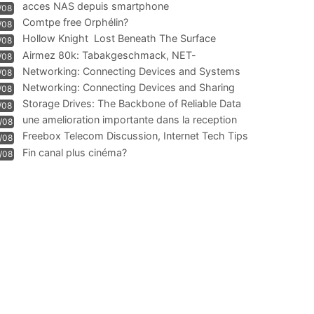
acces NAS depuis smartphone
/08
Comtpe free Orphélin?
/08
Hollow Knight  Lost Beneath The Surface
/08
Airmez 80k: Tabakgeschmack, NET-
/08
Technologie und Leistung im
Networking: Connecting Devices and Systems
/08
Networking: Connecting Devices and Sharing
/08
Information
Storage Drives: The Backbone of Reliable Data
/08
Management
une amelioration importante dans la reception
/08
WIFI
Freebox Telecom Discussion, Internet Tech Tips
/08
Communi
Fin canal plus cinéma?
/08