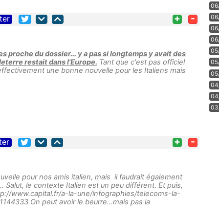
06
+
-
06
ter
06
06
05
s proche du dossier... y a pas si longtemps y avait des
eterre restait dans l'Europe.
Tant que c'est pas officiel
05
effectivement une bonne nouvelle pour les Italiens mais
05
04
04
03
+
-
ter
elle pour nos amis italien, mais il faudrait également
.. Salut, le contexte Italien est un peu différent. Et puis,
 http://www.capital.fr/a-la-une/infographies/telecoms-la-
144333 On peut avoir le beurre...mais pas la