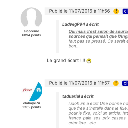
!
Publié le 11/07/2016 à 11h56
ci
LudwigP94 a écrit
sicoreme
Oui mais c'est selon de source
6894 points
sources qui pensait que l’Angl
faut pas se pressé. Ce serait 
bon...
Le grand écart !!!!
!
Publié le 11/07/2016 à 11h57
ci
taduarial a écrit
olahaye74
ludohum a écrit Une bonne nouv
1362 points
que free s'installe dans le fixe.
pour le fixe, voici un article:
france-paie-ses-prix-casses-1
crémière...etc.