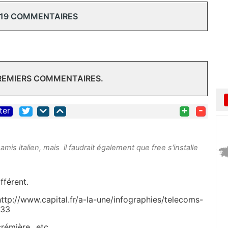
 19 COMMENTAIRES
PREMIERS COMMENTAIRES.
+
-
ter
is italien, mais il faudrait également que free s'installe
fférent.
: http://www.capital.fr/a-la-une/infographies/telecoms-
333
rémière...etc.