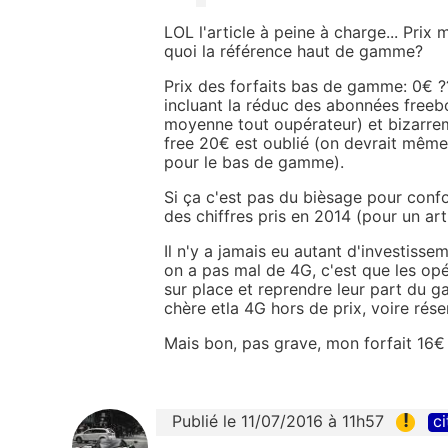
LOL l'article à peine à charge... Pri
quoi la référence haut de gamme?
Prix des forfaits bas de gamme: 0€ ??
incluant la réduc des abonnées free
moyenne tout oupérateur) et bizarreme
free 20€ est oublié (on devrait même d
pour le bas de gamme).
Si ça c'est pas du bièsage pour confo
des chiffres pris en 2014 (pour un art
Il n'y a jamais eu autant d'investissem
on a pas mal de 4G, c'est que les op
sur place et reprendre leur part du g
chère etla 4G hors de prix, voire rés
Mais bon, pas grave, mon forfait 16€ 
!
Publié le 11/07/2016 à 11h57
ci