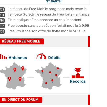
ST BARTH
Le réseau de Free Mobile progresse mais reste le
/01
m
...
Tempête Goretti : le réseau de Free fortement impa
/01
...
Fibre optique : Free annonce un cap important
/10
pass
...
Free booste sans surcoût son forfait mobile à 9,99
/07
...
Free Pro lance son offre de flotte mobile 5G à La
...
/05
RÉSEAU FREE MOBILE
Antennes
Débits
Records
EN DIRECT DU FORUM