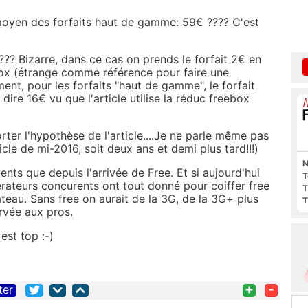
x moyen des forfaits haut de gamme: 59€ ???? C'est
?? Bizarre, dans ce cas on prends le forfait 2€ en
box (étrange comme référence pour faire une
nt, pour les forfaits "haut de gamme", le forfait
ire 16€ vu que l'article utilise la réduc freebox
rter l'hypothèse de l'article....Je ne parle même pas
icle de mi-2016, soit deux ans et demi plus tard!!!)
N
ents que depuis l'arrivée de Free. Et si aujourd'hui
T
érateurs concurents ont tout donné pour coiffer free
T
ateau. Sans free on aurait de la 3G, de la 3G+ plus
T
ervée aux pros.
est top :-)
+
-
ter