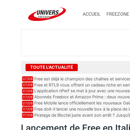
ACCUEIL
FREEZONE
TOUTE L'ACTUALITÉ
Free est déjà le champion des chaînes et services 
07/08
encore au moin...
Free et RTL9 vous offrent un cadeau riche en sens
07/08
l’obtenir
L’application nPerf se met à jour avec une nouvea
07/08
Mobile, Orange, SFR ...
Abonnés Freebox et Amazon Prime : deux nouveau
07/08
Free Mobile lance officiellement les nouveaux Ga
07/08
des promos et des cadeaux
Free doit-il lancer une nouvelle box à la place de
07/08
Piratage de Bloctel juste avant son arrêt ? Jusqu
07/08
auraient fuité
Lancement de Free en Italie