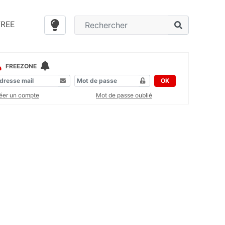
FREE
FREEZONE
OK
éer un compte
Mot de passe oublié