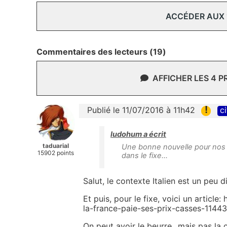
ACCÉDER AUX
Commentaires des lecteurs (19)
AFFICHER LES 4 
!
Publié le 11/07/2016 à 11h42
ci
ludohum a écrit
taduarial
Une bonne nouvelle pour nos am
15902 points
dans le fixe...
Salut, le contexte Italien est un peu di
Et puis, pour le fixe, voici un article
la-france-paie-ses-prix-casses-1144
On peut avoir le beurre...mais pas la c