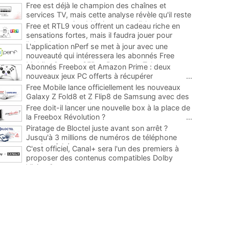
Free est déjà le champion des chaînes et
services TV, mais cette analyse révèle qu'il reste
encore au moins 141 ajouts possibles
...
Free et RTL9 vous offrent un cadeau riche en
sensations fortes, mais il faudra jouer pour
l'obtenir
...
L'application nPerf se met à jour avec une
nouveauté qui intéressera les abonnés Free
Mobile, Orange, SFR et Bouygues Telecom
...
Abonnés Freebox et Amazon Prime : deux
nouveaux jeux PC offerts à récupérer
...
Free Mobile lance officiellement les nouveaux
Galaxy Z Fold8 et Z Flip8 de Samsung avec des
promos et des cadeaux
...
Free doit-il lancer une nouvelle box à la place de
la Freebox Révolution ?
...
Piratage de Bloctel juste avant son arrêt ?
Jusqu'à 3 millions de numéros de téléphone
auraient fuité
...
C'est officiel, Canal+ sera l'un des premiers à
proposer des contenus compatibles Dolby
Vision 2
...