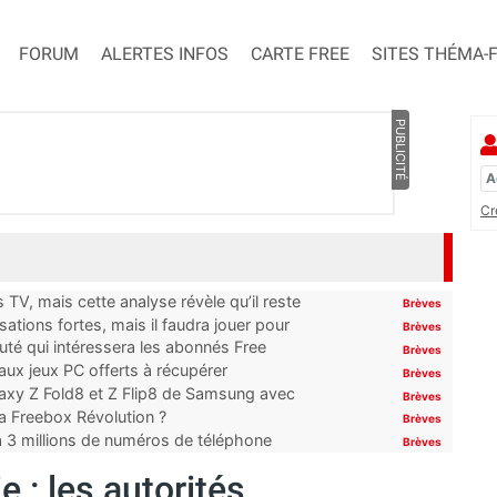
FORUM
ALERTES INFOS
CARTE FREE
SITES THÉMA-
PUBLICITÉ
Cr
TV, mais cette analyse révèle qu’il reste
Brèves
ations fortes, mais il faudra jouer pour
Brèves
uté qui intéressera les abonnés Free
Brèves
x jeux PC offerts à récupérer
Brèves
laxy Z Fold8 et Z Flip8 de Samsung avec
Brèves
 la Freebox Révolution ?
Brèves
’à 3 millions de numéros de téléphone
Brèves
 : les autorités