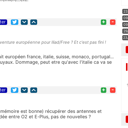
23
09
+
-
ter
09
29
23
venture européenne pour Iliad/Free ? Et c'est pas fini !
it européen france, italie, suisse, monaco, portugal...
 tuyaux. Dommage, peut etre qu'avec l'italie ca va se
+
-
ter
 ma mémoire est bonne) récupérer des antennes et
idée entre O2 et E-Plus, pas de nouvelles ?