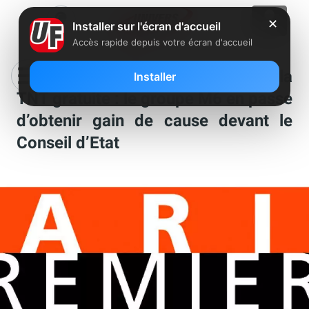
✕
Installer sur l'écran d'accueil
Accès rapide depuis votre écran d'accueil
Passage de Paris Première sur la
Installer
TNT gratuite : le groupe M6 en passe
d’obtenir gain de cause devant le
Conseil d’Etat