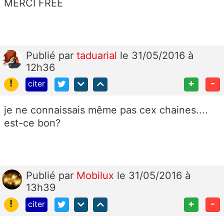
MERCI FREE
Publié
par
taduarial
le 31/05/2016 à
12h36
!
+
-
citer
je ne connaissais même pas cex chaines....
est-ce bon?
Publié
par
Mobilux
le 31/05/2016 à
13h39
!
+
-
citer