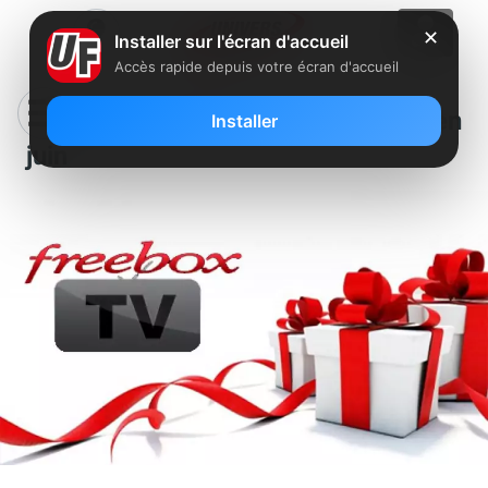
✕
Installer sur l'écran d'accueil
Accès rapide depuis votre écran d'accueil
6 chaînes offertes sur Freebox TV en
Installer
juin