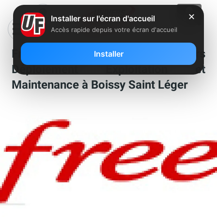
✕
Installer sur l'écran d'accueil
Accès rapide depuis votre écran d'accueil
Free recherche un Coordonnateurs
Installer
Déploiement Exploitation et
Maintenance à Boissy Saint Léger