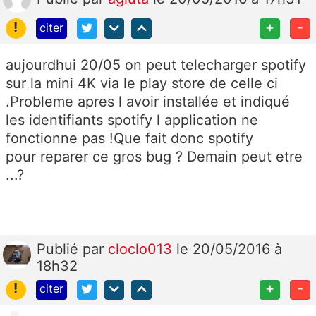
!
+
-
citer
aujourdhui 20/05 on peut telecharger spotify
sur la mini 4K via le play store de celle ci
.Probleme apres l avoir installée et indiqué
les identifiants spotify l application ne
fonctionne pas !Que fait donc spotify
pour reparer ce gros bug ? Demain peut etre
...?
Publié
par
cloclo013
le 20/05/2016 à
18h32
!
+
-
citer