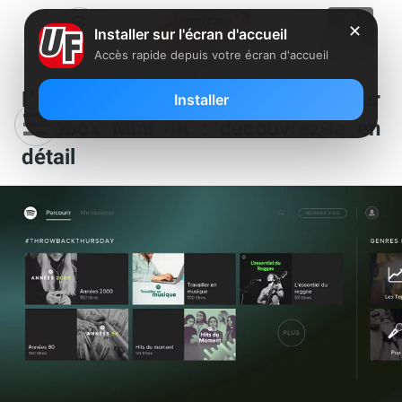
✕
Installer sur l'écran d'accueil
Accès rapide depuis votre écran d'accueil
L’application Spotify arrive enfin sur
Installer
Freebox Mini 4K : découvrez-la en
détail