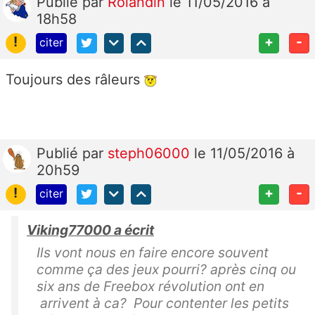
Publié
par
Rolandin
le 11/05/2016 à
18h58
!
+
-
citer
Toujours des râleurs
Publié
par
steph06000
le 11/05/2016 à
20h59
!
+
-
citer
Viking77000 a écrit
Ils vont nous en faire encore souvent
comme ça des jeux pourri? après cinq ou
six ans de Freebox révolution ont en
arrivent à ca? Pour contenter les petits