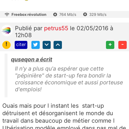
Freebox révolution
764 Mb/s
329 Mb/s
Publié
par
petrus55
le 02/05/2016 à
12h08
!
+
-
citer
quseqon a écrit
Il n'y a plus qu'a espérer que cette
"pépinière" de start-up fera bondir la
croissance économique et aussi porteuse
d'emplois!
Ouais mais pour l instant les start-up
détruisent et désorganisent le monde du
travail dans beaucoup de métier comme l
Ubérisation modêle employé dans pas mal de