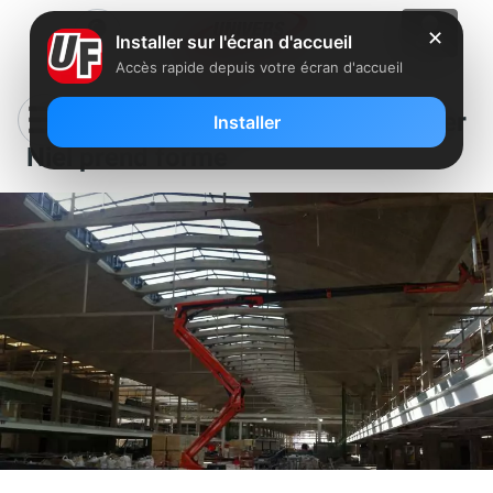
✕
Installer sur l'écran d'accueil
Accès rapide depuis votre écran d'accueil
La Halle aux 1000 start up de Xavier
Installer
Niel prend forme