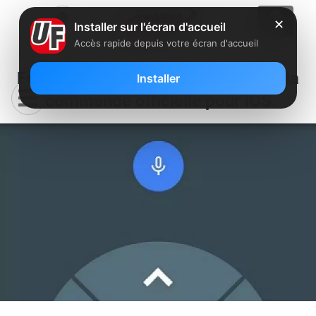
✕
Installer sur l'écran d'accueil
Accès rapide depuis votre écran d'accueil
Freebox Mini 4K : Lancement de la
Installer
télécommande officielle pour iOS