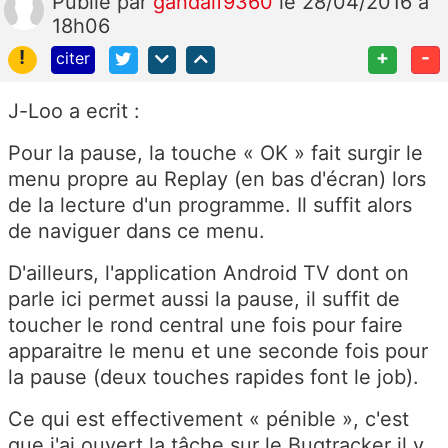
Publié
par
gandalf9360
le 28/04/2016 à
18h06
!
+
-
citer
J-Loo a ecrit :
Pour la pause, la touche « OK » fait surgir le
menu propre au Replay (en bas d'écran) lors
de la lecture d'un programme. Il suffit alors
de naviguer dans ce menu.
D'ailleurs, l'application Android TV dont on
parle ici permet aussi la pause, il suffit de
toucher le rond central une fois pour faire
apparaitre le menu et une seconde fois pour
la pause (deux touches rapides font le job).
Ce qui est effectivement « pénible », c'est
que j'ai ouvert la tâche sur le Bugtracker il y