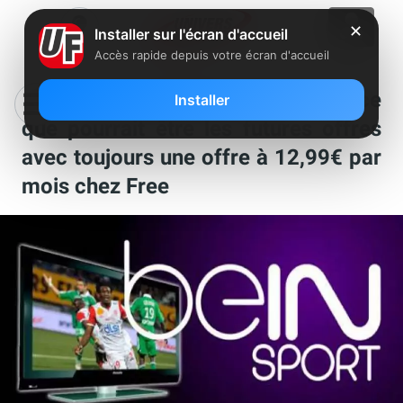
✕
Installer sur l'écran d'accueil
Accès rapide depuis votre écran d'accueil
Accord Canal+/beIN Sports : voici ce
Installer
que pourrait être les futures offres
avec toujours une offre à 12,99€ par
mois chez Free