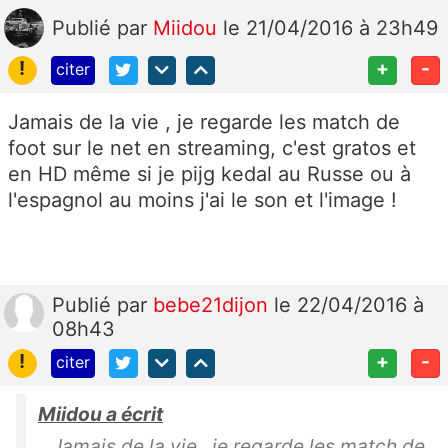
Publié
par
Miidou
le 21/04/2016 à 23h49
!
+
-
citer
Jamais de la vie , je regarde les match de
foot sur le net en streaming, c'est gratos et
en HD même si je pijg kedal au Russe ou à
l'espagnol au moins j'ai le son et l'image !
Publié
par
bebe21dijon
le 22/04/2016 à
08h43
!
+
-
citer
Miidou a écrit
Jamais de la vie , je regarde les match de