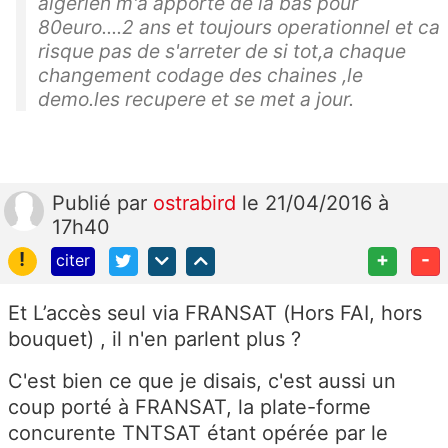
algerien m'a apporté de la bas pour
80euro....2 ans et toujours operationnel et ca
risque pas de s'arreter de si tot,a chaque
changement codage des chaines ,le
demo.les recupere et se met a jour.
Publié
par
ostrabird
le 21/04/2016 à
17h40
!
+
-
citer
Et L’accès seul via FRANSAT (Hors FAI, hors
bouquet) , il n'en parlent plus ?
C'est bien ce que je disais, c'est aussi un
coup porté à FRANSAT, la plate-forme
concurente TNTSAT étant opérée par le