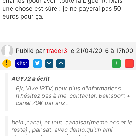
chaînes (pour avoir toute la Ligue 1). Mais
une chose est sûre : je ne payerai pas 50
euros pour ça.
Publié
par
trader3
le 21/04/2016 à 17h00
!
+
-
citer
AGY72 a écrit
Bjr, Vive IPTV, pour plus d'informations
n'hésitez pas à me contacter. Beinsport +
canal 70€ par ans .
bein ,canal, et tout canalsat(meme ocs et le
reste) , par sat. avec demo.qu'un ami