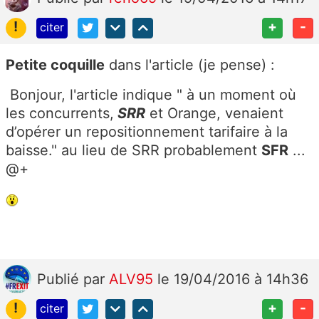
!
+
-
citer
Petite coquille
dans l'article (je pense) :
Bonjour, l'article indique " à un moment où
les concurrents,
SRR
et Orange, venaient
d’opérer un repositionnement tarifaire à la
baisse." au lieu de SRR probablement
SFR
...
@+
Publié
par
ALV95
le 19/04/2016 à 14h36
!
+
-
citer