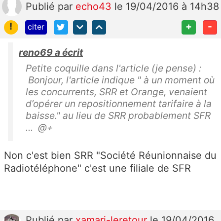
Publié
par
echo43
le 19/04/2016 à 14h38
!
+
-
citer
reno69 a écrit
Petite coquille dans l'article (je pense) :
Bonjour, l'article indique " à un moment où
les concurrents, SRR et Orange, venaient
d’opérer un repositionnement tarifaire à la
baisse." au lieu de SRR probablement SFR
... @+
Non c'est bien SRR "Société Réunionnaise du
Radiotéléphone" c'est une filiale de SFR
Publié
par
xamari-leretour
le 19/04/2016