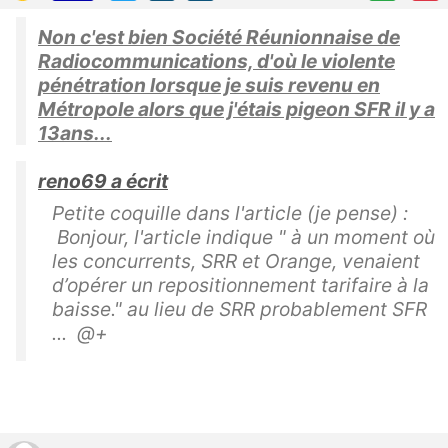
Non c'est bien Société Réunionnaise de
Radiocommunications, d'où le violente
pénétration lorsque je suis revenu en
Métropole alors que j'étais pigeon SFR il y a
13ans...
reno69 a écrit
Petite coquille dans l'article (je pense) :
Bonjour, l'article indique " à un moment où
les concurrents, SRR et Orange, venaient
d’opérer un repositionnement tarifaire à la
baisse." au lieu de SRR probablement SFR
... @+