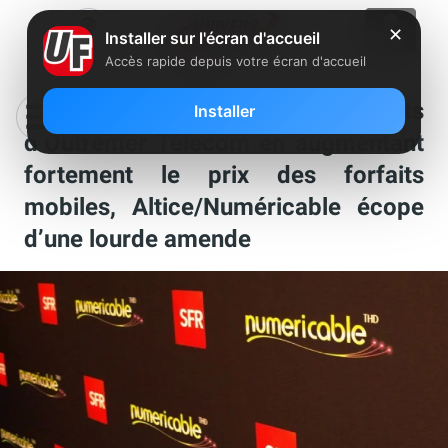
✕
Installer sur l'écran d'accueil
Accès rapide depuis votre écran d'accueil
Après avoir voulu faire fuir les clients
Installer
d’Outremer Télécom en augmentant
fortement le prix des forfaits
mobiles, Altice/Numéricable écope
d’une lourde amende