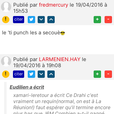
Publié
par
fredmercury
le 19/04/2016 à
15h53
!
+
-
citer
le 'ti punch les a secouè
Publié
par
LARMENIEN.HAY
le
19/04/2016 à 19h08
!
+
-
citer
Eudilien a écrit
xamari-leretour a écrit Ce Drahi c'est
vraiment un requin(normal, on est à La
Réunion!) faut espérer qu'il termine encore
plus bas que J6M Combien a-t-il gagné