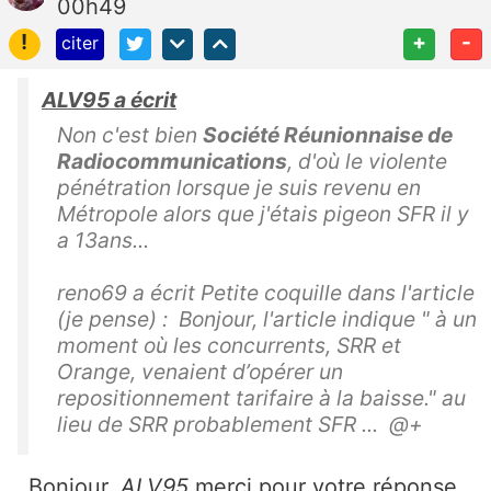
00h49
!
+
-
citer
ALV95 a écrit
Non c'est bien
Société Réunionnaise de
Radiocommunications
, d'où le violente
pénétration lorsque je suis revenu en
Métropole alors que j'étais pigeon SFR il y
a 13ans...
reno69 a écrit Petite coquille dans l'article
(je pense) : Bonjour, l'article indique " à un
moment où les concurrents, SRR et
Orange, venaient d’opérer un
repositionnement tarifaire à la baisse." au
lieu de SRR probablement SFR ... @+
Bonjour,
ALV95
merci pour votre réponse