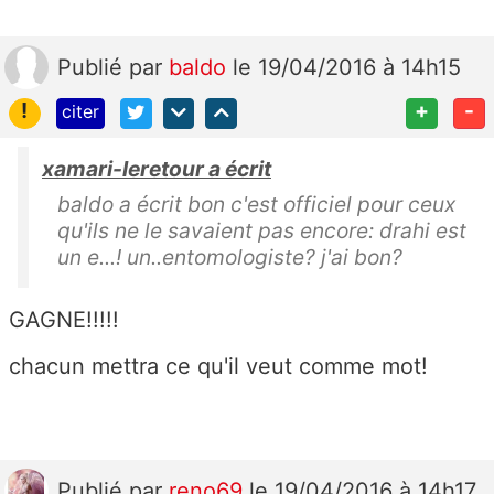
Publié
par
baldo
le 19/04/2016 à 14h15
!
+
-
citer
xamari-leretour a écrit
baldo a écrit bon c'est officiel pour ceux
qu'ils ne le savaient pas encore: drahi est
un e...! un..entomologiste? j'ai bon?
GAGNE!!!!!
chacun mettra ce qu'il veut comme mot!
Publié
par
reno69
le 19/04/2016 à 14h17