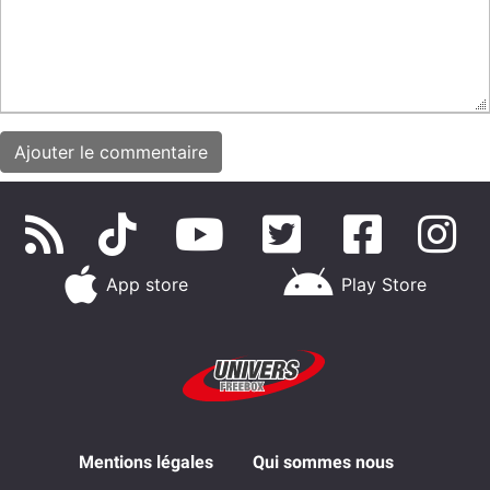
App store
Play Store
Mentions légales
Qui sommes nous