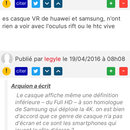
!
+
-
citer
es casque VR de huawei et samsung, n'ont
rien a voir avec l'oculus rift ou le htc vive
Publié
par
legyle
le 19/04/2016 à 08h08
!
+
-
citer
Arquion a écrit
Le casque affiche même une définition
inférieure – du Full HD – à son homologue
de Samsung qui déploie la 4K. on est bien
d'accord que ce genre de casque n'a pas
d'écran et ce sont les smartphones qui
jouent le rôle d'écran ?