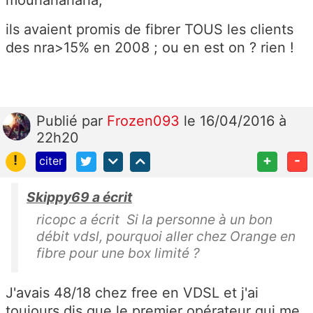
mouhahahaha;
ils avaient promis de fibrer TOUS les clients
des nra>15% en 2008 ; ou en est on ? rien !
Publié
par
Frozen093
le 16/04/2016 à
22h20
!
+
-
citer
Skippy69 a écrit
ricopc a écrit Si la personne à un bon
débit vdsl, pourquoi aller chez Orange en
fibre pour une box limité ?
J'avais 48/18 chez free en VDSL et j'ai
toujours dis que le premier opérateur qui me