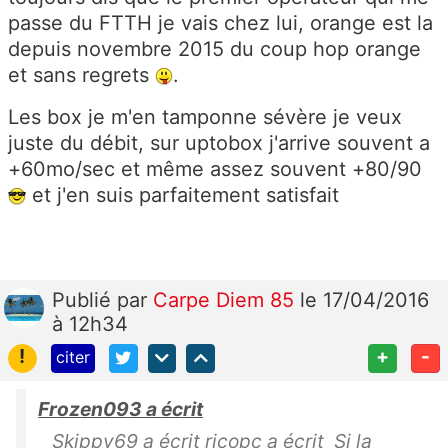
passe du FTTH je vais chez lui, orange est la
depuis novembre 2015 du coup hop orange
et sans regrets
.
Les box je m'en tamponne sévère je veux
juste du débit, sur uptobox j'arrive souvent a
+60mo/sec et même assez souvent +80/90
et j'en suis parfaitement satisfait
Publié
par
Carpe Diem 85
le 17/04/2016
à 12h34
!
+
-
citer
Frozen093 a écrit
Skippy69 a écrit ricopc a écrit Si la