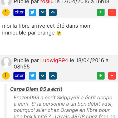
Publié
par
rosilu
le 17/04/2016 à 16h18
!
+
-
citer
moi la fibre arrive cet été dans mon
immeuble par orange
Publié
par
LudwigP94
le 18/04/2016 à
08h55
!
+
-
citer
Carpe Diem 85 a écrit
Frozen093 a écrit Skippy69 a écrit ricopc
a écrit Si la personne à un bon débit vdsl,
pourquoi aller chez Orange en fibre pour
une box limité ? J'avais 48/18 chez free en