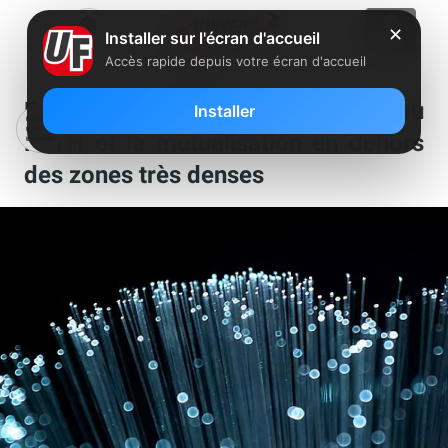
✕
Installer sur l'écran d'accueil
Accès rapide depuis votre écran d'accueil
Free : le déploiement de son réseau
Installer
FTTH et la mutualisation en dehors
des zones très denses