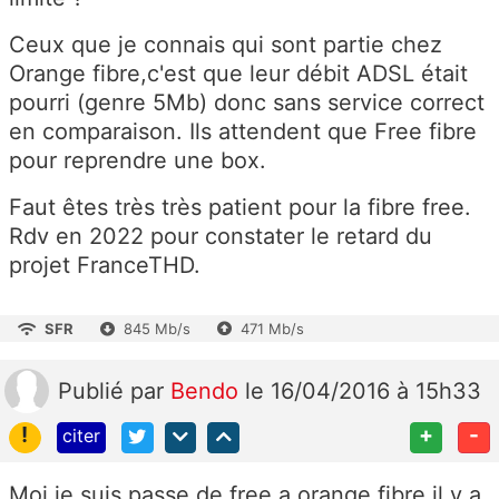
Ceux que je connais qui sont partie chez
Orange fibre,c'est que leur débit ADSL était
pourri (genre 5Mb) donc sans service correct
en comparaison. Ils attendent que Free fibre
pour reprendre une box.
Faut êtes très très patient pour la fibre free.
Rdv en 2022 pour constater le retard du
projet FranceTHD.
SFR
845 Mb/s
471 Mb/s
Publié
par
Bendo
le 16/04/2016 à 15h33
!
+
-
citer
Moi je suis passe de free a orange fibre il y a