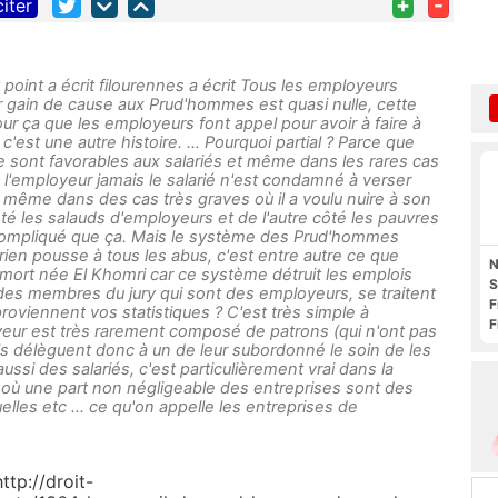
+
-
citer
it point a écrit filourennes a écrit Tous les employeurs
r gain de cause aux Prud'hommes est quasi nulle, cette
 pour ça que les employeurs font appel pour avoir à faire à
c'est une autre histoire. ... Pourquoi partial ? Parce que
 sont favorables aux salariés et même dans les rares cas
 l'employeur jamais le salarié n'est condamné à verser
, même dans des cas très graves où il a voulu nuire à son
ôté les salauds d'employeurs et de l'autre côté les pauvres
us compliqué que ça. Mais le système des Prud'hommes
 rien pousse à tous les abus, c'est entre autre ce que
N
oi mort née El Khomri car ce système détruit les emplois
S
es membres du jury qui sont des employeurs, se traitent
F
oviennent vos statistiques ? C'est très simple à
F
eur est très rarement composé de patrons (qui n'ont pas
O
ls délèguent donc à un de leur subordonné le soin de les
ssi des salariés, c'est particulièrement vrai dans la
s où une part non négligeable des entreprises sont des
lles etc ... ce qu'on appelle les entreprises de
ttp://droit-