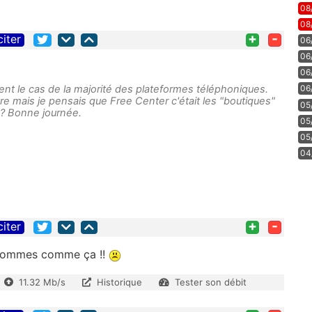
08
08
+
-
citer
06
06
06
nt le cas de la majorité des plateformes téléphoniques.
06
e mais je pensais que Free Center c'était les "boutiques"
05
 ? Bonne journée.
05
05
04
+
-
citer
s sommes comme ça !!
11.32 Mb/s
Historique
Tester son débit