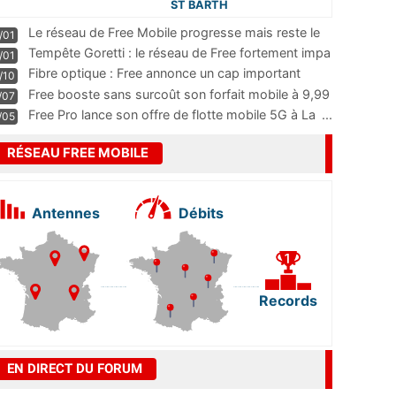
ST BARTH
Le réseau de Free Mobile progresse mais reste le
/01
m
...
Tempête Goretti : le réseau de Free fortement impa
/01
...
Fibre optique : Free annonce un cap important
/10
pass
...
Free booste sans surcoût son forfait mobile à 9,99
/07
...
Free Pro lance son offre de flotte mobile 5G à La
...
/05
RÉSEAU FREE MOBILE
Antennes
Débits
Records
EN DIRECT DU FORUM