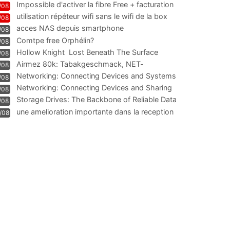
Impossible d'activer la fibre Free + facturation
/08
résiliation
utilisation répéteur wifi sans le wifi de la box
/08
acces NAS depuis smartphone
/08
Comtpe free Orphélin?
/08
Hollow Knight  Lost Beneath The Surface
/08
Airmez 80k: Tabakgeschmack, NET-
/08
Technologie und Leistung im
Networking: Connecting Devices and Systems
/08
Networking: Connecting Devices and Sharing
/08
Information
Storage Drives: The Backbone of Reliable Data
/08
Management
une amelioration importante dans la reception
/08
WIFI