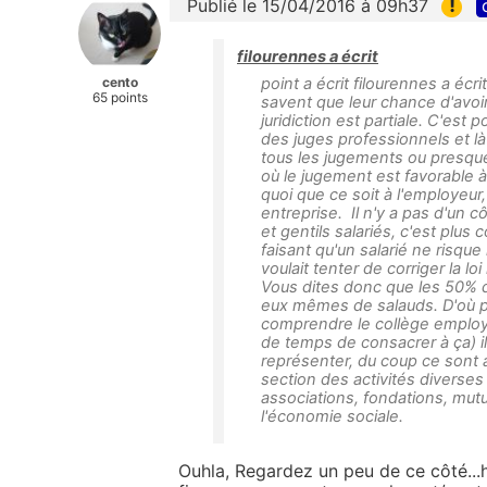
!
Publié le 15/04/2016 à 09h37
filourennes a écrit
cento
point a écrit filourennes a écr
65 points
savent que leur chance d'avoi
juridiction est partiale. C'est
des juges professionnels et là 
tous les jugements ou presque
où le jugement est favorable à
quoi que ce soit à l'employeur
entreprise. Il n'y a pas d'un c
et gentils salariés, c'est pl
faisant qu'un salarié ne risque
voulait tenter de corriger la l
Vous dites donc que les 50% d
eux mêmes de salauds. D'où pr
comprendre le collège employ
de temps de consacrer à ça) i
représenter, du coup ce sont au
section des activités diverse
associations, fondations, mutue
l'économie sociale.
Ouhla, Regardez un peu de ce côté...h