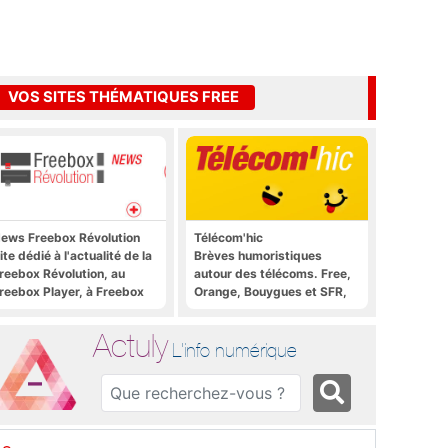
VOS SITES THÉMATIQUES FREE
ews Freebox Révolution
Télécom'hic
ite dédié à l'actualité de la
Brèves humoristiques
reebox Révolution, au
autour des télécoms. Free,
reebox Player, à Freebox
Orange, Bouygues et SFR,
S, Freebox TV, etc.
tous y passent.
Actuly
L'info numérique