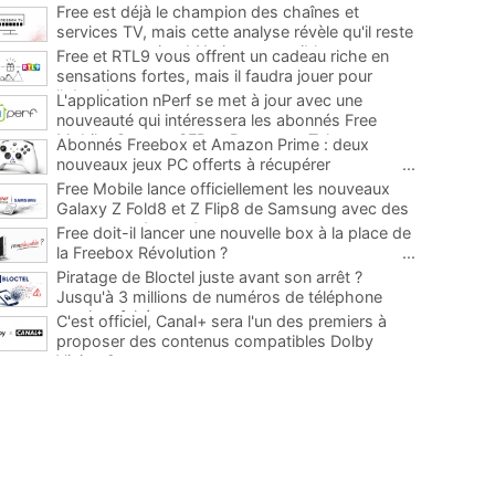
Free est déjà le champion des chaînes et
services TV, mais cette analyse révèle qu'il reste
encore au moins 141 ajouts possibles
...
Free et RTL9 vous offrent un cadeau riche en
sensations fortes, mais il faudra jouer pour
l'obtenir
...
L'application nPerf se met à jour avec une
nouveauté qui intéressera les abonnés Free
Mobile, Orange, SFR et Bouygues Telecom
...
Abonnés Freebox et Amazon Prime : deux
nouveaux jeux PC offerts à récupérer
...
Free Mobile lance officiellement les nouveaux
Galaxy Z Fold8 et Z Flip8 de Samsung avec des
promos et des cadeaux
...
Free doit-il lancer une nouvelle box à la place de
la Freebox Révolution ?
...
Piratage de Bloctel juste avant son arrêt ?
Jusqu'à 3 millions de numéros de téléphone
auraient fuité
...
C'est officiel, Canal+ sera l'un des premiers à
proposer des contenus compatibles Dolby
Vision 2
...