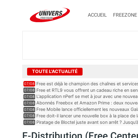
ACCUEIL
FREEZONE
TOUTE L'ACTUALITÉ
Free est déjà le champion des chaînes et services 
07/08
encore au moin...
Free et RTL9 vous offrent un cadeau riche en sens
07/08
l’obtenir
L’application nPerf se met à jour avec une nouvea
07/08
Mobile, Orange, SFR ...
Abonnés Freebox et Amazon Prime : deux nouveau
07/08
Free Mobile lance officiellement les nouveaux Ga
07/08
des promos et des cadeaux
Free doit-il lancer une nouvelle box à la place de
07/08
Piratage de Bloctel juste avant son arrêt ? Jusqu
07/08
auraient fuité
F-Distribution (Free Cen