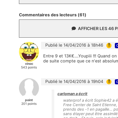
Commentaires des lecteurs (61)
AFFICHER LES 46 
!
Publié le 14/04/2016 à 18h46
c
Entre 9 et 13K€....Youpiii !!! Quand on
de suite compte que ce n'est absolum
vinoc
543 points
!
Publié le 14/04/2016 à 19h04
c
carloman a écrit
point
waterprof a écrit Sophie42 a é
201 points
Free Center de Saint Etienne, 
prends des -1 en pagaille... pou
sans étayer peut être assimilé