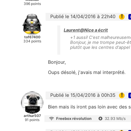
396 points
!
Publié le 14/04/2016 à 22h40
Laurent@Nice a écrit
tof67400
+1 aussi! C'est malheureuseme
334 points
Bonjour, je me trompe peut-êtr
plutôt que les centres d'appel
Bonjour,
Oups désolé, j'avais mal interprété.
!
Publié le 15/04/2016 à 00h35
Bien mais ils iront pas loin avec de
arthur507
Freebox révolution
32.93 Mb/s
91 points