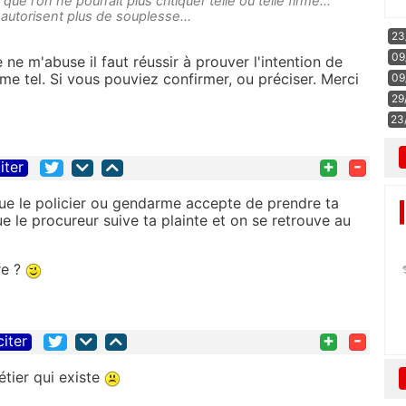
t que l'on ne pourrait plus critiquer telle ou telle firme...
utorisent plus de souplesse...
23
09
je ne m'abuse il faut réussir à prouver l'intention de
e tel. Si vous pouviez confirmer, ou préciser. Merci
09
29
23
+
-
iter
e que le policier ou gendarme accepte de prendre ta
que le procureur suive ta plainte et on se retrouve au
re ?
+
-
citer
étier qui existe