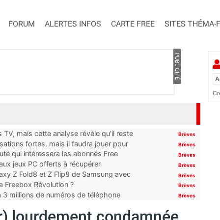
FORUM
ALERTES INFOS
CARTE FREE
SITES THÉMA-
PUBLICITÉ
Cr
TV, mais cette analyse révèle qu’il reste
Brèves
ations fortes, mais il faudra jouer pour
Brèves
uté qui intéressera les abonnés Free
Brèves
x jeux PC offerts à récupérer
Brèves
laxy Z Fold8 et Z Flip8 de Samsung avec
Brèves
 la Freebox Révolution ?
Brèves
’à 3 millions de numéros de téléphone
Brèves
ter) lourdement condamnée