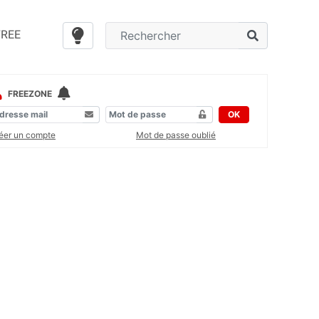
FREE
FREEZONE
OK
éer un compte
Mot de passe oublié