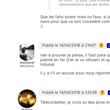
en droit... Et puis, cela induirai
Heureusement que les textes a
Que les faits soient vrais ou faux, si 
nuire pour que ce soit considéré comm
:)
!
Publié le 14/04/2016 à 21h07
c
rien à prouver je pense, il faut just
plainte en 1er (j'en ai vu refuser) et 
waterprof
tribunal.
665 points
il y a t'il un avocat pour nous répond
!
Publié le 14/04/2016 à 22h36
Téléconseiller, je crois un des pires m
Mobilux