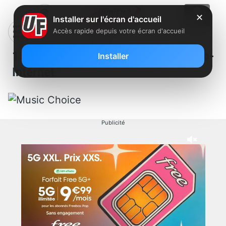
✕
Installer sur l'écran d'accueil
Accès rapide depuis votre écran d'accueil
15 radios thématiques chez Club-
Installer
Internet
Publicité