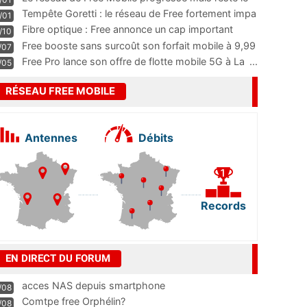
m
...
Tempête Goretti : le réseau de Free fortement impa
/01
...
Fibre optique : Free annonce un cap important
/10
pass
...
Free booste sans surcoût son forfait mobile à 9,99
/07
...
Free Pro lance son offre de flotte mobile 5G à La
...
/05
RÉSEAU FREE MOBILE
Antennes
Débits
Records
EN DIRECT DU FORUM
acces NAS depuis smartphone
/08
Comtpe free Orphélin?
/08