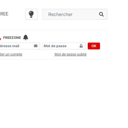
FREE
FREEZONE
OK
éer un compte
Mot de passe oublié