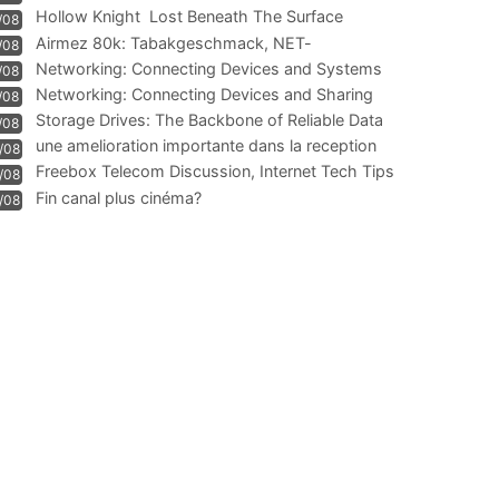
Hollow Knight  Lost Beneath The Surface
/08
Airmez 80k: Tabakgeschmack, NET-
/08
Technologie und Leistung im
Networking: Connecting Devices and Systems
/08
Networking: Connecting Devices and Sharing
/08
Information
Storage Drives: The Backbone of Reliable Data
/08
Management
une amelioration importante dans la reception
/08
WIFI
Freebox Telecom Discussion, Internet Tech Tips
/08
Communi
Fin canal plus cinéma?
/08