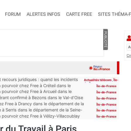
FORUM
ALERTES INFOS
CARTE FREE
SITES THÉMA-
PUBLICITÉ
Cr
 recours juridiques : quand les incidents
Actualités télécom
,
Île-
de-France
pourvoir chez Free à Créteil dans le
Île-de-France
 pourvoir chez Free à Arcueil dans le
Île-de-France
érant confirmé à Bezons dans le Val-d’Oise
Île-de-France
z Free à Drancy dans le département de la
Île-de-France
 à Serris dans le département de la Seine-
Île-de-France
 pourvoir chez Free à Vélizy-Villacoublay
Île-de-France
 du Travail à Paris