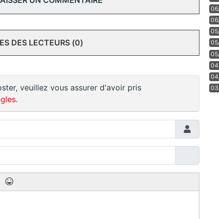
 LAISSER UN COMMENTAIRE
06
06
05
S DES LECTEURS (0)
05
05
04
04
ster, veuillez vous assurer d'avoir pris
03
gles
.