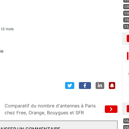
09
09
29
23
s 12 mois
ée
Comparatif du nombre d'antennes à Paris
chez Free, Orange, Bouygues et SFR
06
06