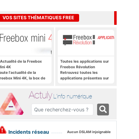
VOS SITES THÉMATIQUES FREE
'Actualité de la Freebox
Toutes les applications sur
ini 4K
Freebox Révolution
oute l'actualité de la
Retrouvez toutes les
reebox Mini 4K, la box de
applications présentes sur
ree sous Android TV
Freebox Révolution en un
clic
Actuly
L'info numérique
Incidents réseau
Aucun DSLAM injoignable