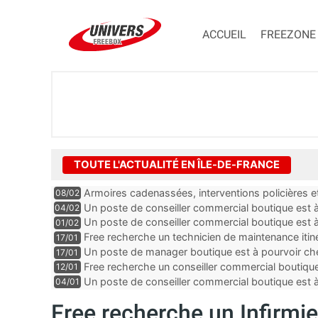
ACCUEIL
FREEZONE
TOUTE L'ACTUALITÉ EN ÎLE-DE-FRANCE
Armoires cadenassées, interventions policières et
08/02
de la fibre ne peuvent plus durer
Un poste de conseiller commercial boutique est à 
04/02
département du Val-de-Marne
Un poste de conseiller commercial boutique est à
01/02
département du Val-de-Marne
Free recherche un technicien de maintenance itin
17/01
Un poste de manager boutique est à pourvoir che
17/01
Seine-Saint-Denis
Free recherche un conseiller commercial boutique
12/01
et-Marne
Un poste de conseiller commercial boutique est à
04/01
dans les Yvelines
Free recherche un Infirmier