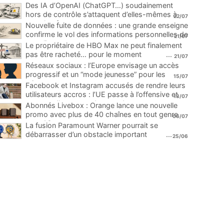
Des IA d’OpenAI (ChatGPT…) soudainement
hors de contrôle s’attaquent d’elles-mêmes à
22/07
une plateforme
...
Nouvelle fuite de données : une grande enseigne
confirme le vol des informations personnelles de
21/07
ses clients
...
Le propriétaire de HBO Max ne peut finalement
pas être racheté… pour le moment
...
21/07
Réseaux sociaux : l’Europe envisage un accès
progressif et un “mode jeunesse” pour les
15/07
mineurs
...
Facebook et Instagram accusés de rendre leurs
utilisateurs accros : l’UE passe à l’offensive et
13/07
menace d’une amende record
...
Abonnés Livebox : Orange lance une nouvelle
promo avec plus de 40 chaînes en tout genre
06/07
pour 1€
...
La fusion Paramount Warner pourrait se
débarrasser d’un obstacle important
...
25/06