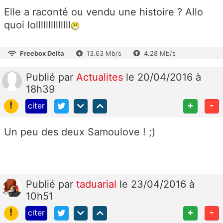
Elle a raconté ou vendu une histoire ? Allo
quoi lollllllllllllll
Freebox Delta
13.63 Mb/s
4.28 Mb/s
Publié
par
Actualites
le 20/04/2016 à
18h39
!
+
-
citer
Un peu des deux Samoulove ! ;)
Publié
par
taduarial
le 23/04/2016 à
10h51
!
+
-
citer