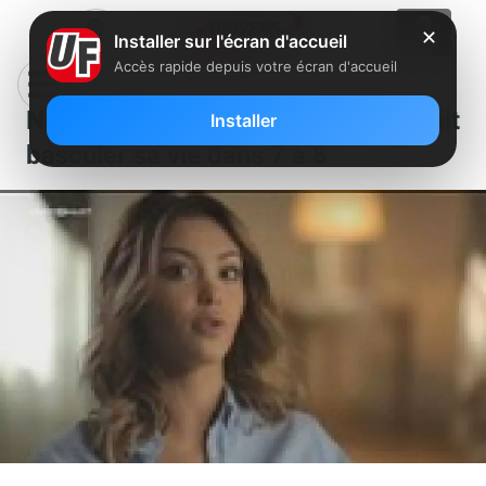
✕
Installer sur l'écran d'accueil
Accès rapide depuis votre écran d'accueil
Nabilla raconte la nuit qui a fait
Installer
basculer sa vie dans 7 à 8