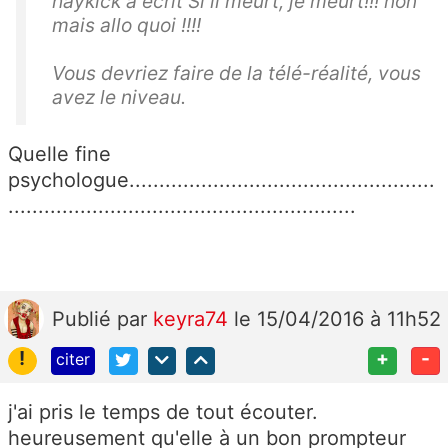
haykick a écrit Si il meurt, je meurt!!! non
mais allo quoi !!!!
Vous devriez faire de la télé-réalité, vous
avez le niveau.
Quelle fine
psychologue...................................................
..........................................................
Publié
par
keyra74
le 15/04/2016 à 11h52
!
+
-
citer
j'ai pris le temps de tout écouter.
heureusement qu'elle à un bon prompteur