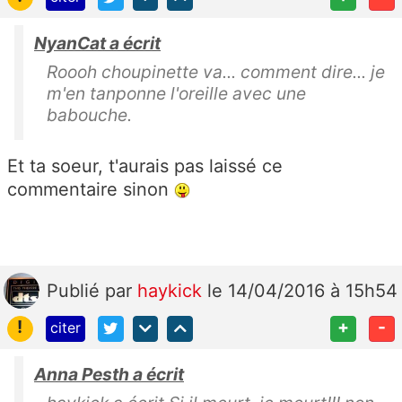
NyanCat a écrit
Roooh choupinette va... comment dire... je
m'en tanponne l'oreille avec une
babouche.
Et ta soeur, t'aurais pas laissé ce
commentaire sinon
Publié
par
haykick
le 14/04/2016 à 15h54
!
+
-
citer
Anna Pesth a écrit