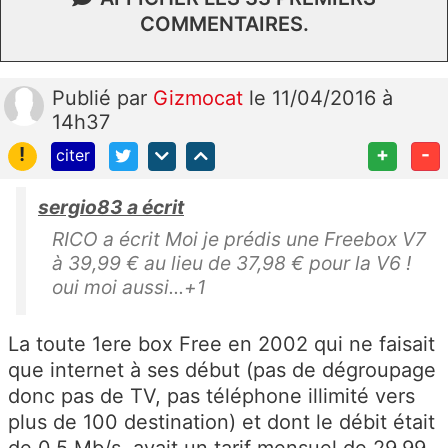
COMMENTAIRES.
Publié
par
Gizmocat
le 11/04/2016 à
14h37
!
+
-
citer
sergio83 a écrit
RICO a écrit Moi je prédis une Freebox V7
à 39,99 € au lieu de 37,98 € pour la V6 !
oui moi aussi...+1
La toute 1ere box Free en 2002 qui ne faisait
que internet à ses début (pas de dégroupage
donc pas de TV, pas téléphone illimité vers
plus de 100 destination) et dont le débit était
de 0.5 Mb/s, avait un tarif mensuel de 29.99