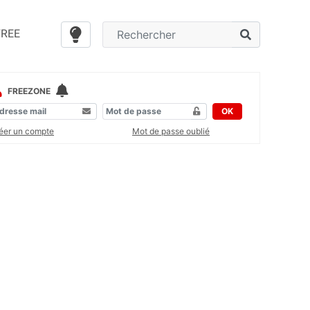
FREE
FREEZONE
OK
éer un compte
Mot de passe oublié