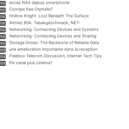
acces NAS depuis smartphone
/08
Comtpe free Orphélin?
/08
Hollow Knight  Lost Beneath The Surface
/08
Airmez 80k: Tabakgeschmack, NET-
/08
Technologie und Leistung im
Networking: Connecting Devices and Systems
/08
Networking: Connecting Devices and Sharing
/08
Information
Storage Drives: The Backbone of Reliable Data
/08
Management
une amelioration importante dans la reception
/08
WIFI
Freebox Telecom Discussion, Internet Tech Tips
/08
Communi
Fin canal plus cinéma?
/08