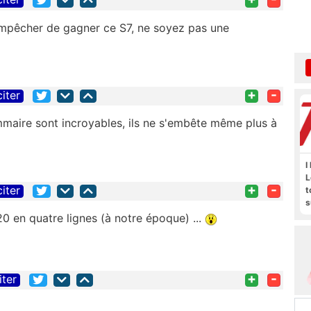
empêcher de gagner ce S7, ne soyez pas une
+
-
citer
maire sont incroyables, ils ne s'embête même plus à
I
L
+
-
citer
t
s
M
20 en quatre lignes (à notre époque) ...
b
+
-
iter