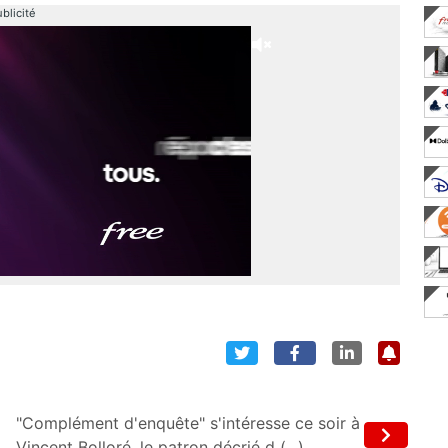
blicité
"Complément d'enquête" s'intéresse ce soir à
Vincent Bolloré, le patron décrié d (...)