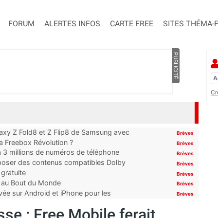
FORUM
ALERTES INFOS
CARTE FREE
SITES THÉMA-
PUBLICITÉ
Cr
laxy Z Fold8 et Z Flip8 de Samsung avec
Brèves
 la Freebox Révolution ?
Brèves
’à 3 millions de numéros de téléphone
Brèves
proposer des contenus compatibles Dolby
Brèves
gratuite
Brèves
t au Bout du Monde
Brèves
ivée sur Android et iPhone pour les
Brèves
sse : Free Mobile ferait