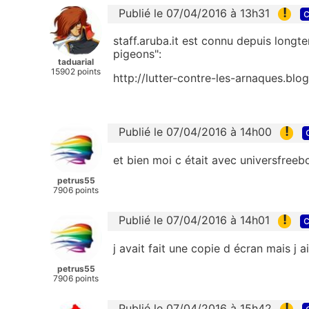
!
Publié le 07/04/2016 à 13h31
c
staff.aruba.it est connu depuis long
pigeons":
taduarial
15902 points
http://lutter-contre-les-arnaques.blo
!
Publié le 07/04/2016 à 14h00
et bien moi c était avec universfreeb
petrus55
7906 points
!
Publié le 07/04/2016 à 14h01
c
j avait fait une copie d écran mais j a
petrus55
7906 points
!
Publié le 07/04/2016 à 15h42