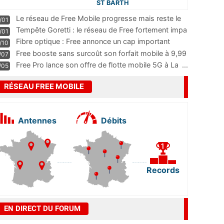
ST BARTH
Le réseau de Free Mobile progresse mais reste le
/01
m
...
Tempête Goretti : le réseau de Free fortement impa
/01
...
Fibre optique : Free annonce un cap important
/10
pass
...
Free booste sans surcoût son forfait mobile à 9,99
/07
...
Free Pro lance son offre de flotte mobile 5G à La
...
/05
RÉSEAU FREE MOBILE
Antennes
Débits
Records
EN DIRECT DU FORUM