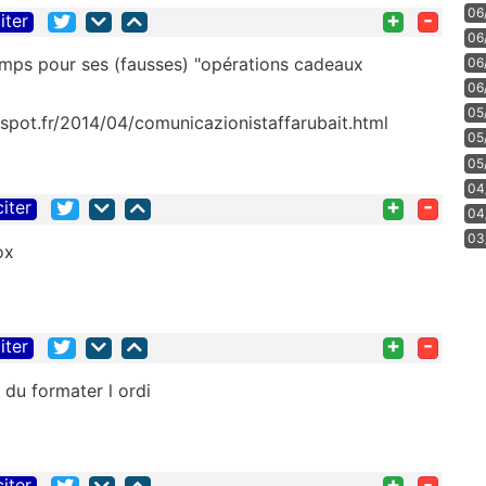
06
+
-
iter
06
temps pour ses (fausses) "opérations cadeaux
06
06
05
gspot.fr/2014/04/comunicazionistaffarubait.html
05
05
04
+
-
citer
04
03
ox
+
-
iter
i du formater l ordi
+
-
citer