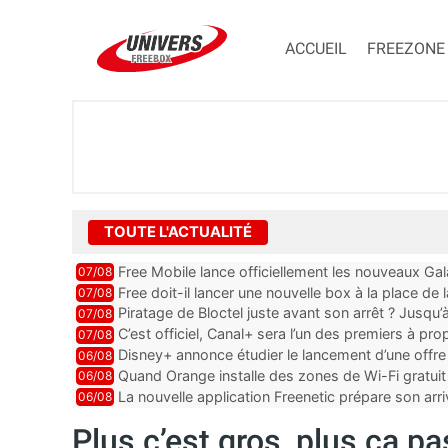
ACCUEIL
FREEZONE
TOUTE L'ACTUALITÉ
Free Mobile lance officiellement les nouveaux Ga
07/08
des promos et des cadeaux
Free doit-il lancer une nouvelle box à la place de
07/08
Piratage de Bloctel juste avant son arrêt ? Jusqu
07/08
auraient fuité
C’est officiel, Canal+ sera l’un des premiers à 
07/08
Vision 2
Disney+ annonce étudier le lancement d’une offre 
06/08
Quand Orange installe des zones de Wi-Fi gratui
06/08
La nouvelle application Freenetic prépare son arr
06/08
abonnés Freebox, testez la
Plus c’est gros, plus ça pa