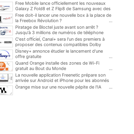
Free Mobile lance officiellement les nouveaux
Galaxy Z Fold8 et Z Flip8 de Samsung avec des
promos et des cadeaux
...
Free doit-il lancer une nouvelle box à la place de
la Freebox Révolution ?
...
Piratage de Bloctel juste avant son arrêt ?
Jusqu'à 3 millions de numéros de téléphone
auraient fuité
...
C'est officiel, Canal+ sera l'un des premiers à
proposer des contenus compatibles Dolby
Vision 2
...
Disney+ annonce étudier le lancement d'une
offre gratuite
...
Quand Orange installe des zones de Wi-Fi
gratuit au Bout du Monde
...
La nouvelle application Freenetic prépare son
arrivée sur Android et iPhone pour les abonnés
Freebox, testez la
...
Orange mise sur une nouvelle pépite de l'IA
...