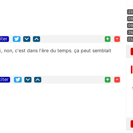
23
09
09
29
+
-
iter
23
, non, c'est dans l'ère du temps. ça peut semblait
+
-
citer