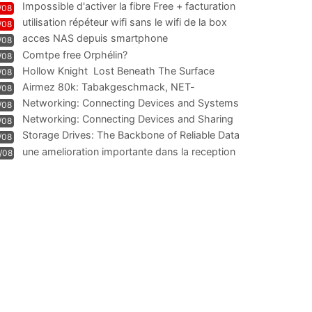
Impossible d'activer la fibre Free + facturation
/08
résiliation
utilisation répéteur wifi sans le wifi de la box
/08
acces NAS depuis smartphone
/08
Comtpe free Orphélin?
/08
Hollow Knight  Lost Beneath The Surface
/08
Airmez 80k: Tabakgeschmack, NET-
/08
Technologie und Leistung im
Networking: Connecting Devices and Systems
/08
Networking: Connecting Devices and Sharing
/08
Information
Storage Drives: The Backbone of Reliable Data
/08
Management
une amelioration importante dans la reception
/08
WIFI