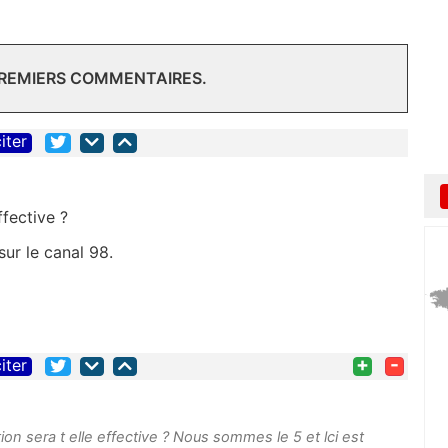
PREMIERS COMMENTAIRES.
iter
ffective ?
sur le canal 98.
+
-
iter
on sera t elle effective ? Nous sommes le 5 et lci est