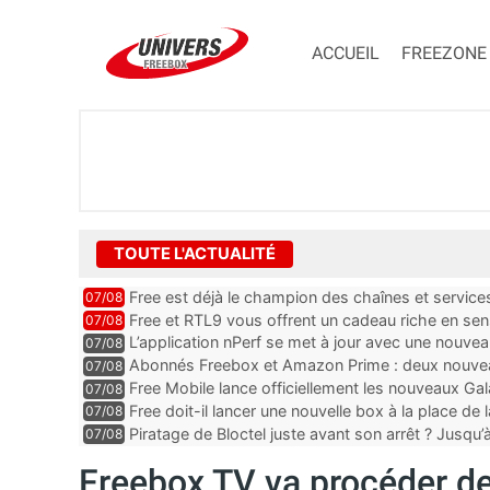
ACCUEIL
FREEZONE
TOUTE L'ACTUALITÉ
Free est déjà le champion des chaînes et services 
07/08
encore au moin...
Free et RTL9 vous offrent un cadeau riche en sens
07/08
l’obtenir
L’application nPerf se met à jour avec une nouvea
07/08
Mobile, Orange, SFR ...
Abonnés Freebox et Amazon Prime : deux nouveau
07/08
Free Mobile lance officiellement les nouveaux Ga
07/08
des promos et des cadeaux
Free doit-il lancer une nouvelle box à la place de
07/08
Piratage de Bloctel juste avant son arrêt ? Jusqu
07/08
auraient fuité
Freebox TV va procéder d