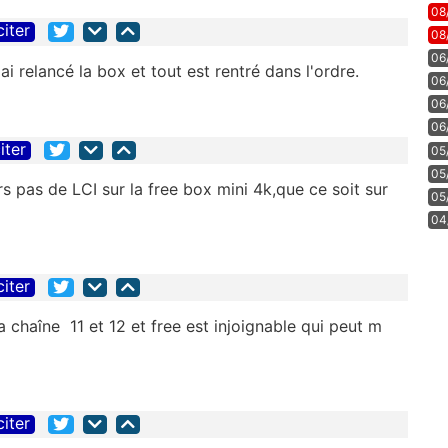
08
citer
08
06
ai relancé la box et tout est rentré dans l'ordre.
06
06
06
iter
05
05
urs pas de LCI sur la free box mini 4k,que ce soit sur
05
04
citer
la chaîne 11 et 12 et free est injoignable qui peut m
citer