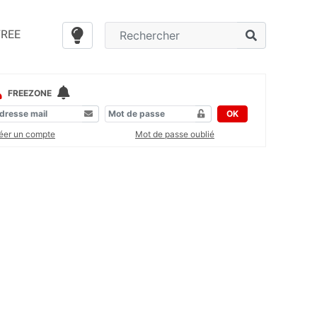
FREE
FREEZONE
OK
éer un compte
Mot de passe oublié