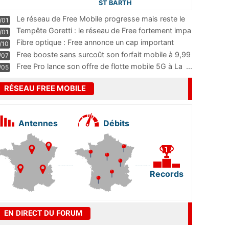
ST BARTH
Le réseau de Free Mobile progresse mais reste le
/01
m
...
Tempête Goretti : le réseau de Free fortement impa
/01
...
Fibre optique : Free annonce un cap important
/10
pass
...
Free booste sans surcoût son forfait mobile à 9,99
/07
...
Free Pro lance son offre de flotte mobile 5G à La
...
/05
RÉSEAU FREE MOBILE
Antennes
Débits
Records
EN DIRECT DU FORUM