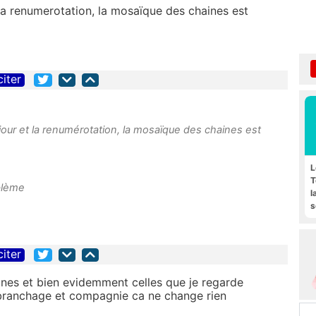
la renumerotation, la mosaïque des chaines est
citer
jour et la renumérotation, la mosaïque des chaines est
L
T
blème
l
s
F
citer
ines et bien evidemment celles que je regarde
branchage et compagnie ca ne change rien