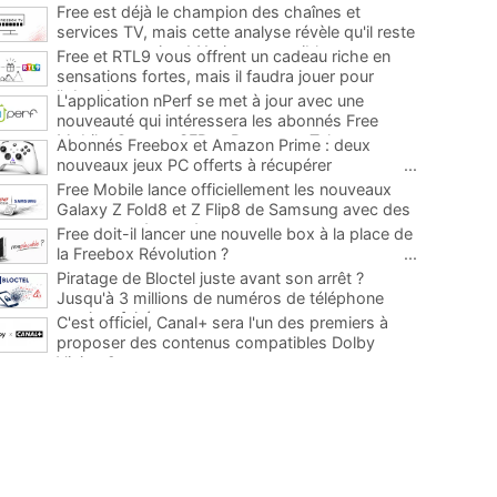
Free est déjà le champion des chaînes et
services TV, mais cette analyse révèle qu'il reste
encore au moins 141 ajouts possibles
...
Free et RTL9 vous offrent un cadeau riche en
sensations fortes, mais il faudra jouer pour
l'obtenir
...
L'application nPerf se met à jour avec une
nouveauté qui intéressera les abonnés Free
Mobile, Orange, SFR et Bouygues Telecom
...
Abonnés Freebox et Amazon Prime : deux
nouveaux jeux PC offerts à récupérer
...
Free Mobile lance officiellement les nouveaux
Galaxy Z Fold8 et Z Flip8 de Samsung avec des
promos et des cadeaux
...
Free doit-il lancer une nouvelle box à la place de
la Freebox Révolution ?
...
Piratage de Bloctel juste avant son arrêt ?
Jusqu'à 3 millions de numéros de téléphone
auraient fuité
...
C'est officiel, Canal+ sera l'un des premiers à
proposer des contenus compatibles Dolby
Vision 2
...