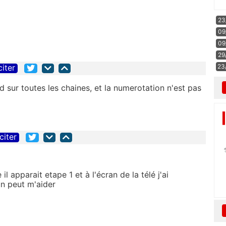
23
09
09
29
citer
23
hd sur toutes les chaines, et la numerotation n'est pas
citer
il apparait etape 1 et à l'écran de la télé j'ai
'un peut m'aider