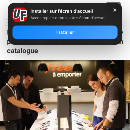
✕
Installer sur l'écran d'accueil
Accès rapide depuis votre écran d'accueil
Free Mobile baisse le prix de
Installer
plusieurs smartphones de son
catalogue