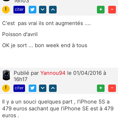
16h03
!
+
-
citer
C'est pas vrai ils ont augmentés ....
Poisson d'avril
OK je sort ... bon week end à tous
Publié
par
Yannou94
le 01/04/2016 à
16h17
!
+
-
citer
Il y a un souci quelques part , l'iPhone 5S a
479 euros sachant que l'iPhone SE est à 479
euros .