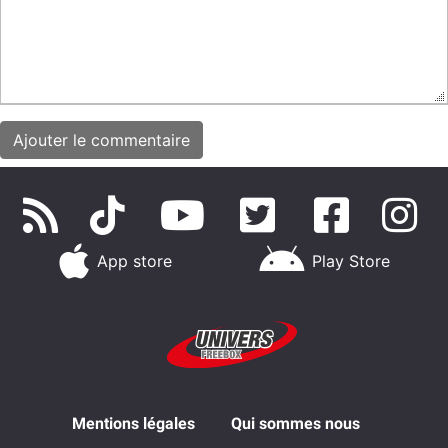
App store
Play Store
Mentions légales
Qui sommes nous