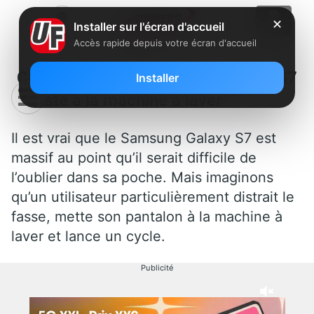
✕
Installer sur l'écran d'accueil
Accès rapide depuis votre écran d'accueil
Clin d’œil : Le Samsung Galaxy S7
Installer
résiste à la machine à laver
Il est vrai que le Samsung Galaxy S7 est
massif au point qu’il serait difficile de
l’oublier dans sa poche. Mais imaginons
qu’un utilisateur particulièrement distrait le
fasse, mette son pantalon à la machine à
laver et lance un cycle.
Publicité