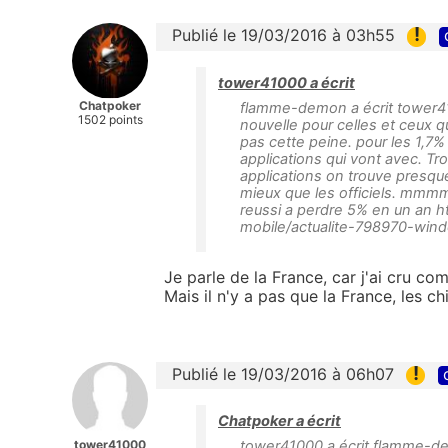
!
Publié le 19/03/2016 à 03h55
tower41000 a écrit
Chatpoker
flamme-demon a écrit tower410
1502 points
nouvelle pour celles et ceux q
pas cette peine. pour les 1,7% q
applications qui vont avec. T
applications on trouve presque
mieux que les officiels. mmm
reussi a perdre 5% en un an 
mobile/actualite-798970-win
Je parle de la France, car j'ai cru co
Mais il n'y a pas que la France, les c
!
Publié le 19/03/2016 à 06h07
Chatpoker a écrit
tower41000
tower41000 a écrit flamme-dem