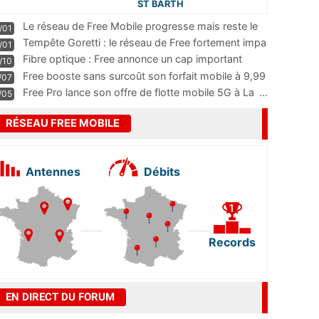
ST BARTH
Le réseau de Free Mobile progresse mais reste le
/01
m
...
Tempête Goretti : le réseau de Free fortement impa
/01
...
Fibre optique : Free annonce un cap important
/10
pass
...
Free booste sans surcoût son forfait mobile à 9,99
/07
...
Free Pro lance son offre de flotte mobile 5G à La
...
/05
RÉSEAU FREE MOBILE
Antennes
Débits
Records
EN DIRECT DU FORUM