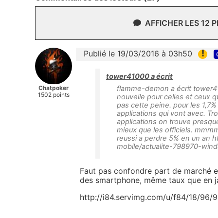
AFFICHER LES 12 
!
Publié le 19/03/2016 à 03h50
tower41000 a écrit
Chatpoker
flamme-demon a écrit tower410
1502 points
nouvelle pour celles et ceux q
pas cette peine. pour les 1,7% q
applications qui vont avec. T
applications on trouve presque
mieux que les officiels. mmm
reussi a perdre 5% en un an 
mobile/actualite-798970-win
Faut pas confondre part de marché et
des smartphone, même taux que en ja
http://i84.servimg.com/u/f84/18/96/