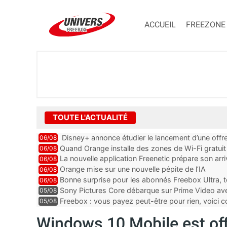
ACCUEIL
FREEZONE
TOUTE L'ACTUALITÉ
Disney+ annonce étudier le lancement d’une offre
06/08
Quand Orange installe des zones de Wi-Fi gratui
06/08
La nouvelle application Freenetic prépare son arr
06/08
abonnés Freebox, testez la
Orange mise sur une nouvelle pépite de l’IA
06/08
Bonne surprise pour les abonnés Freebox Ultra, t
06/08
inclus
Sony Pictures Core débarque sur Prime Video avec
05/08
Freebox : vous payez peut-être pour rien, voici
05/08
abonnements TV oubliés
Windows 10 Mobile est off