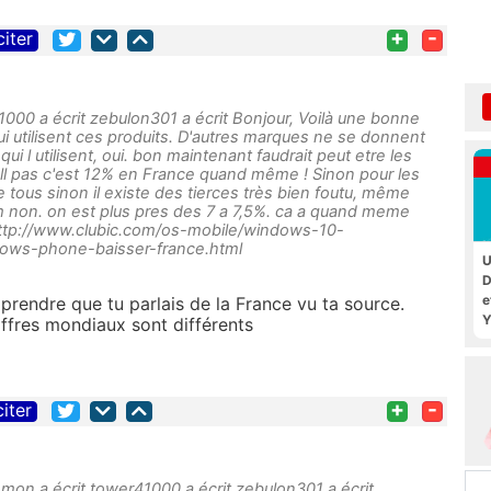
+
-
citer
00 a écrit zebulon301 a écrit Bonjour, Voilà une bonne
ui utilisent ces produits. D'autres marques ne se donnent
ui l utilisent, oui. bon maintenant faudrait peut etre les
roll pas c'est 12% en France quand même ! Sinon pour les
 tous sinon il existe des tierces très bien foutu, même
m non. on est plus pres des 7 a 7,5%. ca a quand meme
http://www.clubic.com/os-mobile/windows-10-
dows-phone-baisser-france.html
U
D
e
mprendre que tu parlais de la France vu ta source.
Y
hiffres mondiaux sont différents
+
-
citer
on a écrit tower41000 a écrit zebulon301 a écrit