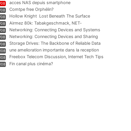
acces NAS depuis smartphone
/08
Comtpe free Orphélin?
/08
Hollow Knight  Lost Beneath The Surface
/08
Airmez 80k: Tabakgeschmack, NET-
/08
Technologie und Leistung im
Networking: Connecting Devices and Systems
/08
Networking: Connecting Devices and Sharing
/08
Information
Storage Drives: The Backbone of Reliable Data
/08
Management
une amelioration importante dans la reception
/08
WIFI
Freebox Telecom Discussion, Internet Tech Tips
/08
Communi
Fin canal plus cinéma?
/08