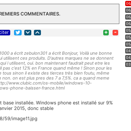
06
06
PREMIERS COMMENTAIRES.
06
06
05
+
-
citer
05
05
04
00 a écrit zebulon301 a écrit Bonjour, Voilà une bonne
04
ui utilisent ces produits. D'autres marques ne se donnent
ui l utilisent, oui. bon maintenant faudrait peut etre les
03
roll pas c'est 12% en France quand même ! Sinon pour les
 tous sinon il existe des tierces très bien foutu, même
m non. on est plus pres des 7 a 7,5%. ca a quand meme
http://www.clubic.com/os-mobile/windows-10-
dows-phone-baisser-france.html
 base installée. Windows phone est installé sur 9%
nvier 2015, donc stable
98/59/image11.jpg