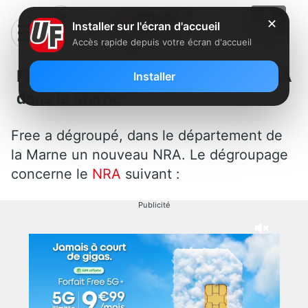
✕
Installer sur l'écran d'accueil
Accès rapide depuis votre écran d'accueil
Free a dégroupé un nouveau NRA
Installer
dans la Marne
Free a dégroupé, dans le département de
la Marne un nouveau NRA. Le dégroupage
concerne le
NRA
suivant :
Publicité