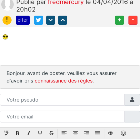
Publié
par
fredmercury
le 04/04/2016 à
20h02
!
+
-
citer
Bonjour, avant de poster, veuillez vous assurer
d'avoir pris
connaissance des règles
.