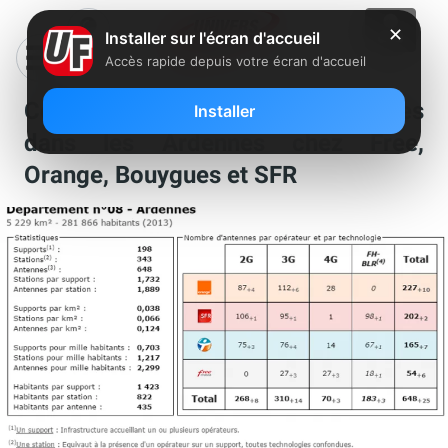
✕
Installer sur l'écran d'accueil
Accès rapide depuis votre écran d'accueil
Comparatif du nombre d’antennes
Installer
dans les Ardennes chez Free,
Orange, Bouygues et SFR